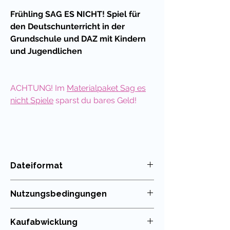
Frühling SAG ES NICHT! Spiel für
den Deutschunterricht in der
Grundschule und DAZ mit Kindern
und Jugendlichen
ACHTUNG! Im
Materialpaket Sag es
nicht Spiele
sparst du bares Geld!
Was macht diese Spielreihe so
besonders?
Dateiformat
Das Spiel "Sag es nicht!" ist seit jeher
PDF
beliebt als Kommunikationsspiel für
Nutzungsbedingungen
das freie Sprechen im
Unterricht.
Solche Sprachspiele sind
Die Nutzung meiner Unterrichtsmaterialien
Kaufabwicklung
auch deshalb so wichtig, weil sie
ist nur für die eigenen Klassen erlaubt. Die