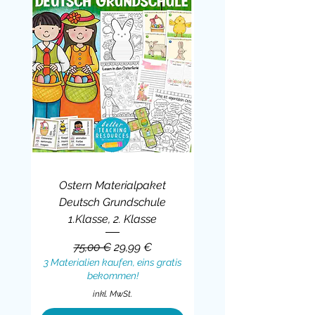
Ostern Materialpaket
Deutsch Grundschule
1.Klasse, 2. Klasse
Standardpreis
Sale-Preis
75,00 €
29,99 €
3 Materialien kaufen, eins gratis
bekommen!
inkl. MwSt.