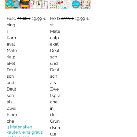
Standardpreis
41,00 €
Sale-Preis
Standardpreis
39,99 €
Sale-Preis
Fasc
19,99 €
Herb
19,99 €
hing
st
I
Mate
Karn
rialp
eval
aket
Mate
Deut
rialp
sch
aket
und
Deut
Deut
sch
sch
und
als
Deut
Zwei
sch
tspra
als
che
Zwei
in
tspra
der
che
Grun
3 Materialien
dsch
kaufen, eins gratis
ule