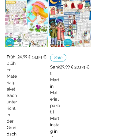
Standardpreis
24,99 €
Sale-Preis
Früh
14,99 €
Sale
blüh
Standardpreis
29,99 €
Sale-Preis
Sank
20,99 €
er
t
Mate
Mart
rialp
in
aket
Mat
Sach
erial
unter
pake
richt
t I
in
Mart
der
insta
Grun
g in
dsch