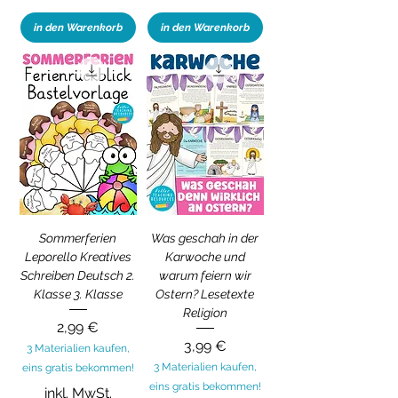
in den Warenkorb
in den Warenkorb
Sommerferien
Was geschah in der
Leporello Kreatives
Karwoche und
Schreiben Deutsch 2.
warum feiern wir
Klasse 3. Klasse
Ostern? Lesetexte
Religion
Preis
2,99 €
Preis
3,99 €
3 Materialien kaufen,
3 Materialien kaufen,
eins gratis bekommen!
eins gratis bekommen!
inkl. MwSt.