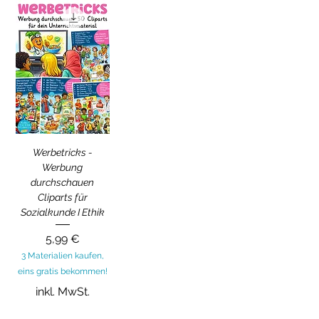
Werbetricks -
Werbung
durchschauen
Cliparts für
Sozialkunde I Ethik
Preis
5,99 €
3 Materialien kaufen,
eins gratis bekommen!
inkl. MwSt.