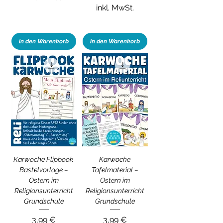
inkl. MwSt.
in den Warenkorb
in den Warenkorb
Karwoche Flipbook
Karwoche
Bastelvorlage –
Tafelmaterial –
Ostern im
Ostern im
Religionsunterricht
Religionsunterricht
Grundschule
Grundschule
Preis
Preis
3,99 €
3,99 €