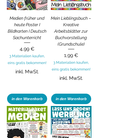
Medien früher und
Mein Lieblingsbuch –
heute Poster I
Kreative
Bildkarten I Deutsch
Arbeitsblätter zur
Sachunterricht
Buchvorstellung
(Grundschule)
Preis
4,99 €
Preis
1,99 €
3 Materialien kaufen,
3 Materialien kaufen,
eins gratis bekommen!
eins gratis bekommen!
inkl. MwSt.
inkl. MwSt.
in den Warenkorb
in den Warenkorb