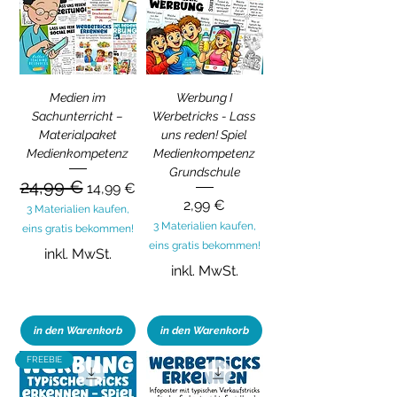
Medien im
Werbung I
Sachunterricht –
Werbetricks - Lass
Materialpaket
uns reden! Spiel
Medienkompetenz
Medienkompetenz
Grundschule
24,99 €
Standardpreis
Sale-Preis
14,99 €
Preis
2,99 €
3 Materialien kaufen,
3 Materialien kaufen,
eins gratis bekommen!
eins gratis bekommen!
inkl. MwSt.
inkl. MwSt.
in den Warenkorb
in den Warenkorb
FREEBIE