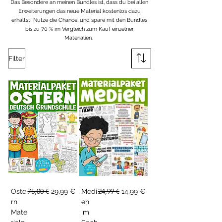
Das Besondere an meinen Bundles ist, dass du bei allen
Erweiterungen das neue Material kostenlos dazu
erhältst! Nutze die Chance, und spare mit den Bundles
bis zu 70 % im Vergleich zum Kauf einzelner
Materialien.
Filter
Standardpreis
75,00 €
Sale-Preis
Standardpreis
24,99 €
Sale-Preis
Oste
29,99 €
Medi
14,99 €
rn
en
Mate
im