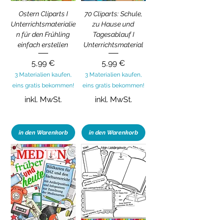
Ostern Cliparts I
70 Cliparts: Schule,
Unterrichtsmaterialie
zu Hause und
n für den Frühling
Tagesablauf I
einfach erstellen
Unterrichtsmaterial
Preis
Preis
5,99 €
5,99 €
3 Materialien kaufen,
3 Materialien kaufen,
eins gratis bekommen!
eins gratis bekommen!
inkl. MwSt.
inkl. MwSt.
in den Warenkorb
in den Warenkorb