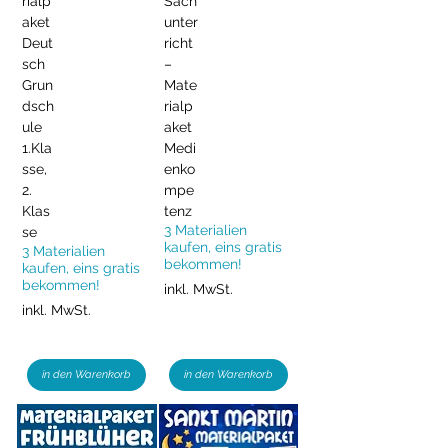
rialp
Sach
aket
unter
Deut
richt
sch
–
Grun
Mate
dsch
rialp
ule
aket
1.Kla
Medi
sse,
enko
2.
mpe
Klas
tenz
3 Materialien
se
kaufen, eins gratis
3 Materialien
bekommen!
kaufen, eins gratis
bekommen!
inkl. MwSt.
inkl. MwSt.
in den Warenkorb
in den Warenkorb