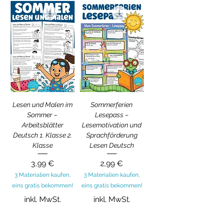
Lesen und Malen im
Sommerferien
Sommer –
Lesepass –
Arbeitsblätter
Lesemotivation und
Deutsch 1. Klasse 2.
Sprachförderung
Klasse
Lesen Deutsch
Preis
Preis
3,99 €
2,99 €
3 Materialien kaufen,
3 Materialien kaufen,
eins gratis bekommen!
eins gratis bekommen!
inkl. MwSt.
inkl. MwSt.