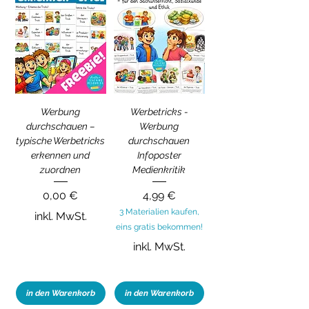
Werbung
Werbetricks -
durchschauen –
Werbung
typische Werbetricks
durchschauen
erkennen und
Infoposter
zuordnen
Medienkritik
Preis
Preis
0,00 €
4,99 €
3 Materialien kaufen,
inkl. MwSt.
eins gratis bekommen!
inkl. MwSt.
in den Warenkorb
in den Warenkorb