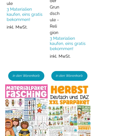
der
ule
Grun
3 Materialien
dsch
kaufen, eins gratis
bekommen!
ule -
Reli
inkl. MwSt.
gion
3 Materialien
kaufen, eins gratis
bekommen!
inkl. MwSt.
in den Warenkorb
in den Warenkorb