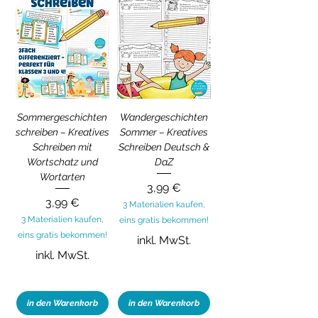
Sommergeschichten
Wandergeschichten
schreiben – Kreatives
Sommer – Kreatives
Schreiben mit
Schreiben Deutsch &
Wortschatz und
DaZ
Wortarten
Preis
3,99 €
Preis
3,99 €
3 Materialien kaufen,
3 Materialien kaufen,
eins gratis bekommen!
eins gratis bekommen!
inkl. MwSt.
inkl. MwSt.
in den Warenkorb
in den Warenkorb