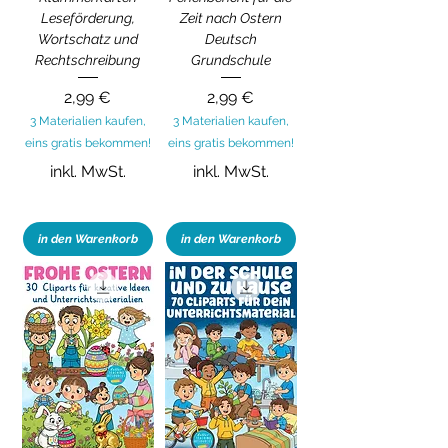
Leseförderung,
Zeit nach Ostern
Wortschatz und
Deutsch
Rechtschreibung
Grundschule
Preis
Preis
2,99 €
2,99 €
3 Materialien kaufen,
3 Materialien kaufen,
eins gratis bekommen!
eins gratis bekommen!
inkl. MwSt.
inkl. MwSt.
in den Warenkorb
in den Warenkorb