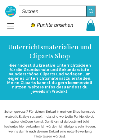
Punkte ansehen
Unterrichtsmaterialien und
Cliparts Shop
Hier findest du kreative Unterrichtsideen
für die Grundschule und Sekundarstufe,
wunderschöne Cliparts und Vorlagen, um
eigenes Unterrichtsmaterial zu erstellen.
Meine Cliparts kannst du gern kommerziell
nutzen, weitere Infos dazu findest du
jeweils im Produkt.
Schon gewusst? Für deinen Einkauf in meinem Shop kannst du
wertvolle Smileys sammeln
- das sind wertvolle Punkte, die du
später einlösen kannst. Damit kannst du bestimmt bald
kostenlos hier einkaufen. Ich würde mich übrigens sehr freuen,
wenns du mir nach deinem Einkauf eine nette Bewertung
hinterlassen würdest.​