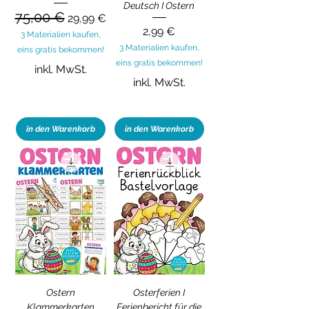
Deutsch I Ostern
75,00 €
Standardpreis
Sale-Preis
29,99 €
Preis
2,99 €
3 Materialien kaufen,
3 Materialien kaufen,
eins gratis bekommen!
eins gratis bekommen!
inkl. MwSt.
inkl. MwSt.
in den Warenkorb
in den Warenkorb
Ostern
Osterferien I
Klammerkarten
Ferienbericht für die