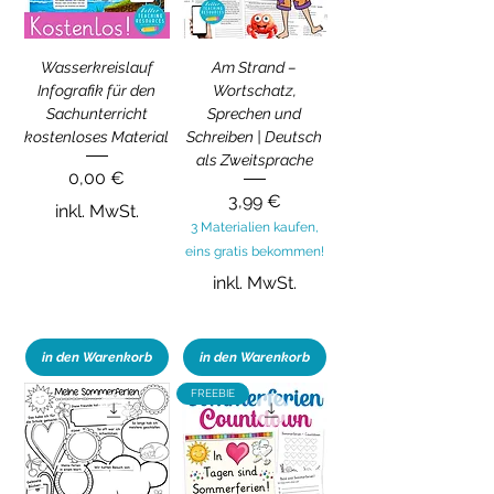
Wasserkreislauf
Am Strand –
Infografik für den
Wortschatz,
Sachunterricht
Sprechen und
kostenloses Material
Schreiben | Deutsch
als Zweitsprache
Preis
0,00 €
Preis
3,99 €
inkl. MwSt.
3 Materialien kaufen,
eins gratis bekommen!
inkl. MwSt.
in den Warenkorb
in den Warenkorb
FREEBIE