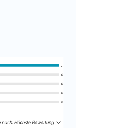
1
0
0
0
0
n nach:
Höchste Bewertung