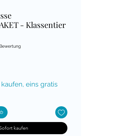
sse
KET - Klassentier
 5.0 von fünf Sternen, basierend auf 1 Bewertung.
1 Bewertung
reis
 kaufen, eins gratis
rb
Sofort kaufen