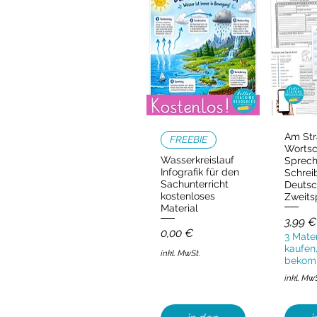
Am Str
Schnellansicht
Schn
FREEBIE
Wortsc
Wasserkreislauf
Sprec
Infografik für den
Schrei
Sachunterricht
Deutsc
kostenloses
Zweits
Material
Preis
3,99 €
Preis
0,00 €
3 Mater
kaufen,
inkl. MwSt.
bekom
inkl. Mw