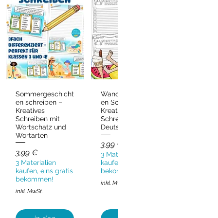
Sommergeschicht
Wandergeschicht
Schnellansicht
Schnellansicht
en schreiben –
en Sommer –
Kreatives
Kreatives
Schreiben mit
Schreiben
Wortschatz und
Deutsch & DaZ
Wortarten
Preis
3,99 €
Preis
3,99 €
3 Materialien
3 Materialien
kaufen, eins gratis
kaufen, eins gratis
bekommen!
bekommen!
inkl. MwSt.
inkl. MwSt.