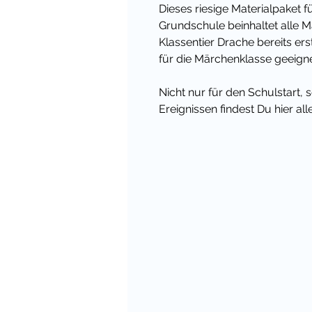
Dieses riesige Materialpaket f
Grundschule beinhaltet alle Ma
Klassentier Drache bereits erst
für die Märchenklasse geeigne
Nicht nur für den Schulstart,
Ereignissen findest Du hier al
Classroom Management und d
Klassenzimmer mit der Drach
Wenn das Paket erweitert w
Materialien für dein Klass
kostenlos hinzu!
Viele liebe Grüße,
Deine Cindy