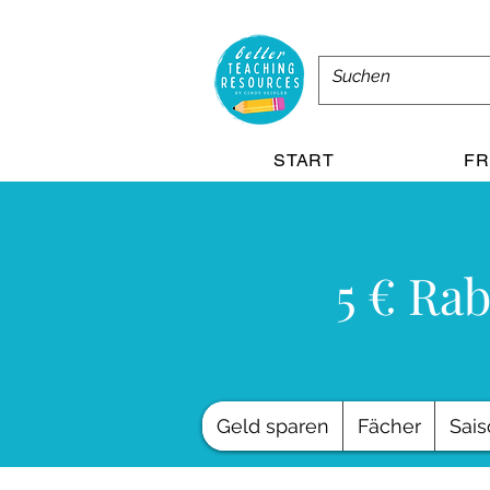
START
FR
5 € Rab
Geld sparen
Fächer
Sais