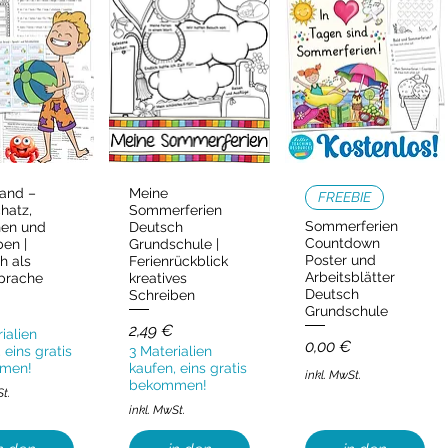
and –
Meine
ellansicht
Schnellansicht
Schnellansicht
FREEBIE
hatz,
Sommerferien
Sommerferien
hen und
Deutsch
Countdown
ben |
Grundschule |
Poster und
h als
Ferienrückblick
Arbeitsblätter
prache
kreatives
Deutsch
Schreiben
Grundschule
Preis
2,49 €
ialien
Preis
0,00 €
 eins gratis
3 Materialien
men!
kaufen, eins gratis
inkl. MwSt.
bekommen!
St.
inkl. MwSt.