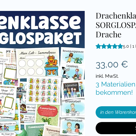
Drachenkla
SORGLOSPA
Drache
Das Rating beträgt
5.0 | 
P
33,00 €
inkl. MwSt.
3 Materialien
bekommen!
in den Warenko