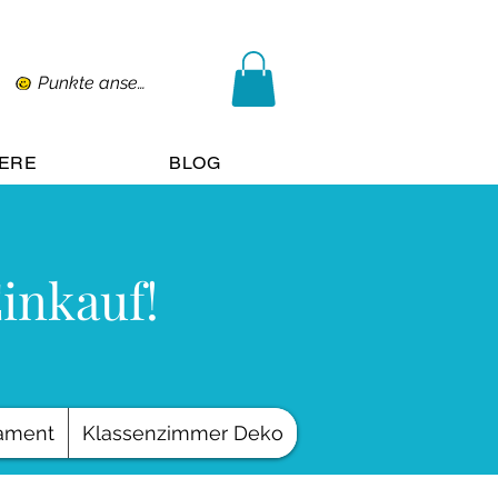
Punkte ansehen
IERE
BLOG
Einkauf!
ament
Klassenzimmer Deko