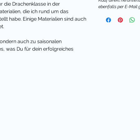
Kauf direkt herunterl
ür die Drachenklasse in der
ebenfalls per E-Mail 
terialien, die ich rund um das
ellt habe. Einige Materialien sind auch
t.
 sondern auch zu saisonalen
les, was Du für dein erfolgreiches
ie Dekoration in deinem
enklasse brauchst.
ird, bekommst alle neuen
enmaskottchen Drache automatisch