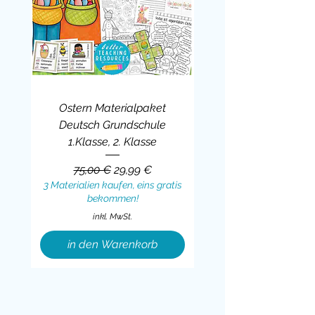
Ostern Materialpaket
Deutsch Grundschule
1.Klasse, 2. Klasse
Standardpreis
Sale-Preis
75,00 €
29,99 €
3 Materialien kaufen, eins gratis
bekommen!
inkl. MwSt.
in den Warenkorb
Sale
BUNDLE
BUNDLE
BUNDLE
BUNDLE
BUNDLE
BUNDLE
BUNDLE
BUNDLE
BUNDLE
BUNDLE
BUNDLE
BUNDLE
BUNDLE
BUNDLE
BUNDLE
BUNDLE
BUNDLE
Sale
BUNDLE
Sale
BUNDLE
BUNDLE