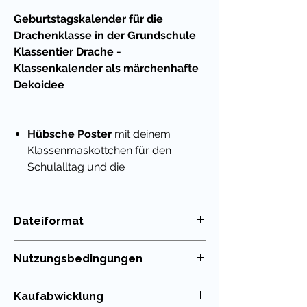
Geburtstagskalender für die
Drachenklasse in der Grundschule
Klassentier Drache -
Klassenkalender als märchenhafte
Dekoidee
Hübsche Poster
mit deinem
Klassenmaskottchen für den
Schulalltag und die
Geburtstagskinder in der
Drachenklasse
und
der
Märchenklasse
Dateiformat
Du kannst die Seiten ausdrucken
PDF
und mit einem Bindegerät heften
Nutzungsbedingungen
und im Klassenzimmer anbringen
Als
nachhaltige Variante
kann
Die Nutzung meiner Unterrichtsmaterialien
Kaufabwicklung
man die Seiten auch laminieren
ist nur für die eigenen Klassen erlaubt. Die