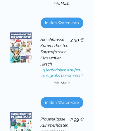
inkl. MwSt.
in den Warenkorb
Preis
Hirschklasse
2,99 €
Kummerkasten
Sorgenfresser
Klassentier
Hirsch
3 Materialien kaufen,
eins gratis bekommen!
inkl. MwSt.
in den Warenkorb
Preis
Pfauenklasse
2,99 €
Kummerkasten