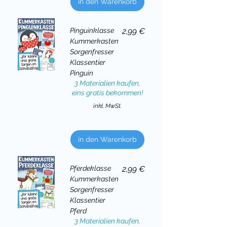
in den Warenkorb
Preis
Pinguinklasse
2,99 €
Kummerkasten
Sorgenfresser
Klassentier
Pinguin
3 Materialien kaufen,
eins gratis bekommen!
inkl. MwSt.
in den Warenkorb
Preis
Pferdeklasse
2,99 €
Kummerkasten
Sorgenfresser
Klassentier
Pferd
3 Materialien kaufen,