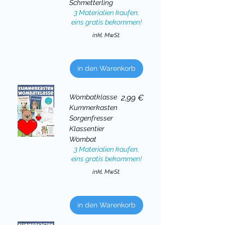
Schmetterling
3 Materialien kaufen,
eins gratis bekommen!
inkl. MwSt.
in den Warenkorb
Preis
Wombatklasse
2,99 €
Kummerkasten
Sorgenfresser
Klassentier
Wombat
3 Materialien kaufen,
eins gratis bekommen!
inkl. MwSt.
in den Warenkorb