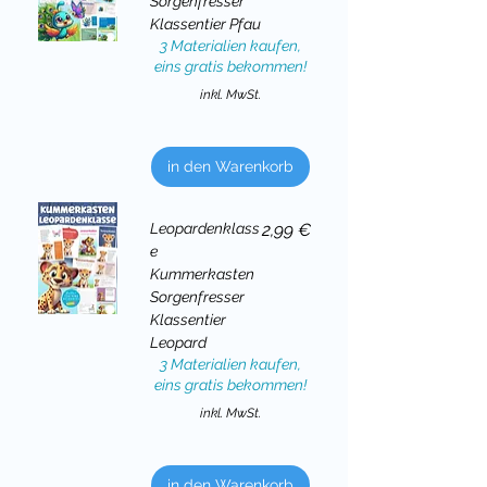
Sorgenfresser
Klassentier Pfau
3 Materialien kaufen,
eins gratis bekommen!
inkl. MwSt.
in den Warenkorb
Preis
Leopardenklass
2,99 €
e
Kummerkasten
Sorgenfresser
Klassentier
Leopard
3 Materialien kaufen,
eins gratis bekommen!
inkl. MwSt.
in den Warenkorb