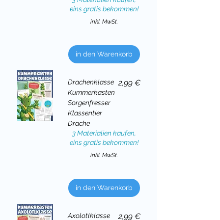
eins gratis bekommen!
inkl. MwSt.
in den Warenkorb
Preis
Drachenklasse
2,99 €
Kummerkasten
Sorgenfresser
Klassentier
Drache
3 Materialien kaufen,
eins gratis bekommen!
inkl. MwSt.
in den Warenkorb
Preis
Axolotlklasse
2,99 €