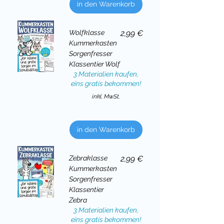
in den Warenkorb
Preis
Wolfklasse
2,99 €
Kummerkasten
Sorgenfresser
Klassentier Wolf
3 Materialien kaufen,
eins gratis bekommen!
inkl. MwSt.
in den Warenkorb
Preis
Zebraklasse
2,99 €
Kummerkasten
Sorgenfresser
Klassentier
Zebra
3 Materialien kaufen,
eins gratis bekommen!