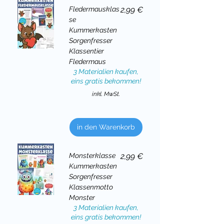
Preis
Fledermausklas
2,99 €
se
Kummerkasten
Sorgenfresser
Klassentier
Fledermaus
3 Materialien kaufen,
eins gratis bekommen!
inkl. MwSt.
in den Warenkorb
Preis
Monsterklasse
2,99 €
Kummerkasten
Sorgenfresser
Klassenmotto
Monster
3 Materialien kaufen,
eins gratis bekommen!