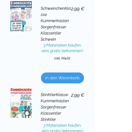
Preis
Schweinchenkla
2,99 €
sse
Kummerkasten
Sorgenfresser
Klassentier
Schwein
3 Materialien kaufen,
eins gratis bekommen!
inkl. MwSt.
in den Warenkorb
Preis
Stinktierklasse
2,99 €
Kummerkasten
Sorgenfresser
Klassentier
Stinktier
3 Materialien kaufen,
eins gratis bekommen!