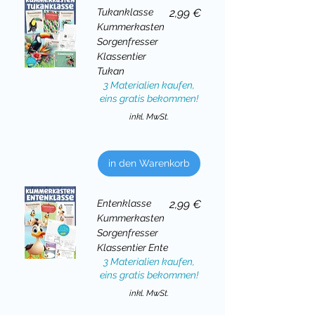
Preis
Tukanklasse
2,99 €
Kummerkasten
Sorgenfresser
Klassentier
Tukan
3 Materialien kaufen,
eins gratis bekommen!
inkl. MwSt.
in den Warenkorb
Preis
Entenklasse
2,99 €
Kummerkasten
Sorgenfresser
Klassentier Ente
3 Materialien kaufen,
eins gratis bekommen!
inkl. MwSt.