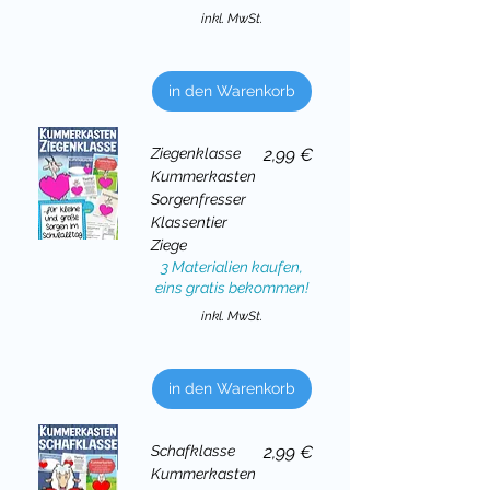
inkl. MwSt.
in den Warenkorb
Preis
Ziegenklasse
2,99 €
Kummerkasten
Sorgenfresser
Klassentier
Ziege
3 Materialien kaufen,
eins gratis bekommen!
inkl. MwSt.
in den Warenkorb
Preis
Schafklasse
2,99 €
Kummerkasten