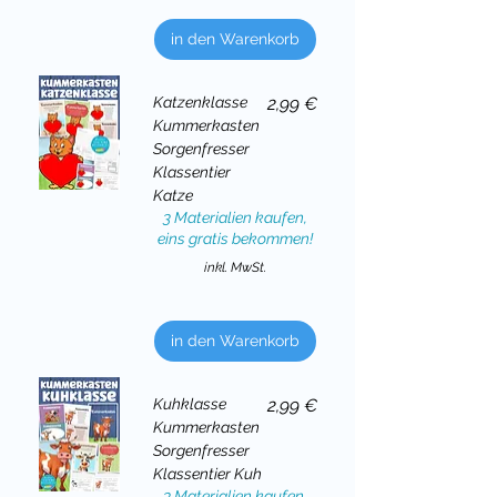
in den Warenkorb
Preis
Katzenklasse
2,99 €
Kummerkasten
Sorgenfresser
Klassentier
Katze
3 Materialien kaufen,
eins gratis bekommen!
inkl. MwSt.
in den Warenkorb
Preis
Kuhklasse
2,99 €
Kummerkasten
Sorgenfresser
Klassentier Kuh
3 Materialien kaufen,