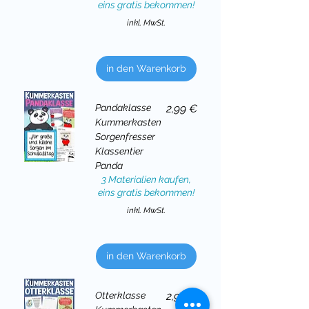
eins gratis bekommen!
inkl. MwSt.
in den Warenkorb
Preis
Pandaklasse
2,99 €
Kummerkasten
Sorgenfresser
Klassentier
Panda
3 Materialien kaufen,
eins gratis bekommen!
inkl. MwSt.
in den Warenkorb
Preis
Otterklasse
2,99 €