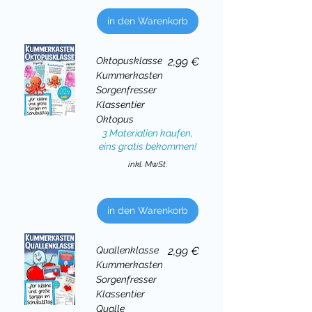
in den Warenkorb
Preis
Oktopusklasse
2,99 €
Kummerkasten
Sorgenfresser
Klassentier
Oktopus
3 Materialien kaufen,
eins gratis bekommen!
inkl. MwSt.
in den Warenkorb
Preis
Quallenklasse
2,99 €
Kummerkasten
Sorgenfresser
Klassentier
Qualle