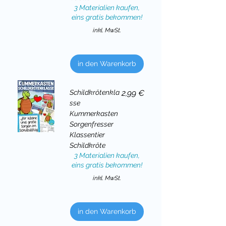
3 Materialien kaufen,
eins gratis bekommen!
inkl. MwSt.
in den Warenkorb
Preis
Schildkrötenkla
2,99 €
sse
Kummerkasten
Sorgenfresser
Klassentier
Schildkröte
3 Materialien kaufen,
eins gratis bekommen!
inkl. MwSt.
in den Warenkorb