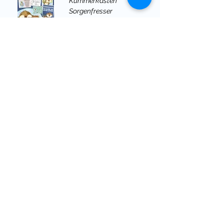
Kummerkasten
Sorgenfresser
Klassentier
Otter
3 Materialien kaufen,
eins gratis bekommen!
inkl. MwSt.
in den Warenkorb
1
/
2
MATERIALPAKETE
Mit meinen Materialpaketen sparst du