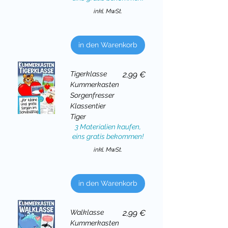
inkl. MwSt.
in den Warenkorb
Preis
Tigerklasse
2,99 €
Kummerkasten
Sorgenfresser
Klassentier
Tiger
3 Materialien kaufen,
eins gratis bekommen!
inkl. MwSt.
in den Warenkorb
Preis
Walklasse
2,99 €
Kummerkasten