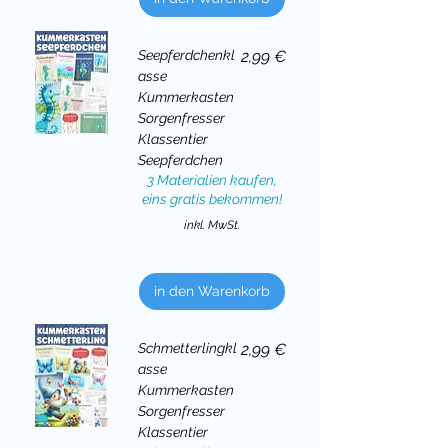
Preis
Seepferdchenkl
2,99 €
asse
Kummerkasten
Sorgenfresser
Klassentier
Seepferdchen
3 Materialien kaufen,
eins gratis bekommen!
inkl. MwSt.
in den Warenkorb
Preis
Schmetterlingkl
2,99 €
asse
Kummerkasten
Sorgenfresser
Klassentier