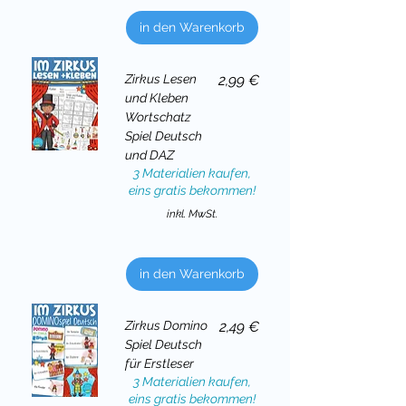
in den Warenkorb
Preis
Zirkus Lesen
2,99 €
und Kleben
Wortschatz
Spiel Deutsch
und DAZ
3 Materialien kaufen,
eins gratis bekommen!
inkl. MwSt.
in den Warenkorb
Preis
Zirkus Domino
2,49 €
Spiel Deutsch
für Erstleser
3 Materialien kaufen,
eins gratis bekommen!