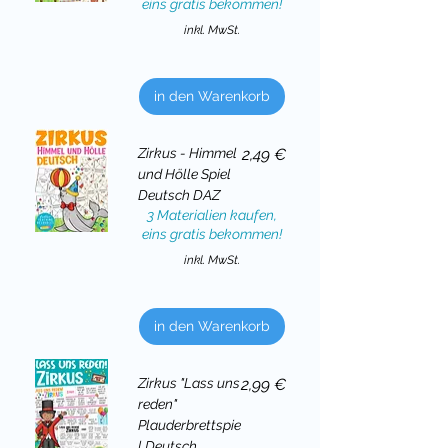
eins gratis bekommen!
inkl. MwSt.
in den Warenkorb
Preis
Zirkus - Himmel
2,49 €
und Hölle Spiel
Deutsch DAZ
3 Materialien kaufen,
eins gratis bekommen!
inkl. MwSt.
in den Warenkorb
Preis
Zirkus "Lass uns
2,99 €
reden"
Plauderbrettspie
l Deutsch