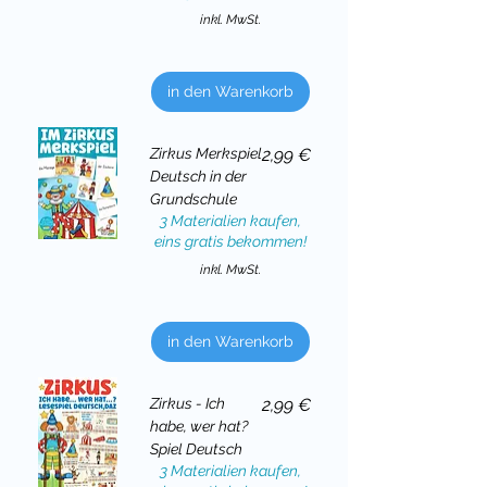
inkl. MwSt.
in den Warenkorb
Preis
Zirkus Merkspiel
2,99 €
Deutsch in der
Grundschule
3 Materialien kaufen,
eins gratis bekommen!
inkl. MwSt.
in den Warenkorb
Preis
Zirkus - Ich
2,99 €
habe, wer hat?
Spiel Deutsch
3 Materialien kaufen,