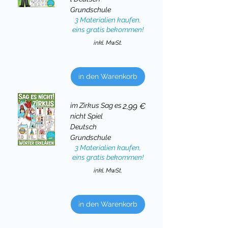
Grundschule
3 Materialien kaufen,
eins gratis bekommen!
inkl. MwSt.
in den Warenkorb
Preis
im Zirkus Sag es
2,99 €
nicht Spiel
Deutsch
Grundschule
3 Materialien kaufen,
eins gratis bekommen!
inkl. MwSt.
in den Warenkorb