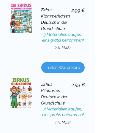
Preis
Zirkus
2,99 €
Klammerkarten
Deutsch in der
Grundschule
3 Materialien kaufen,
eins gratis bekommen!
inkl. MwSt.
in den Warenkorb
Preis
Zirkus
4,99 €
Bildkarten
Deutsch in der
Grundschule
3 Materialien kaufen,
eins gratis bekommen!
inkl. MwSt.