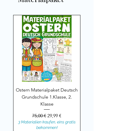
Ostern Materialpaket Deutsch
Grundschule 1.Klasse, 2.
Klasse
Standardpreis
Sale-Preis
75,00 €
29,99 €
3 Materialien kaufen, eins gratis
bekommen!