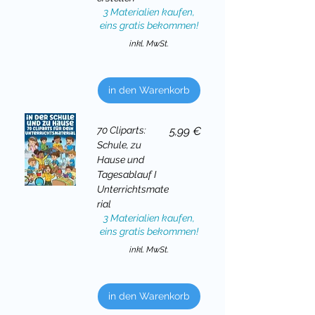
3 Materialien kaufen,
eins gratis bekommen!
inkl. MwSt.
in den Warenkorb
Preis
70 Cliparts:
5,99 €
Schule, zu
Hause und
Tagesablauf I
Unterrichtsmate
rial
3 Materialien kaufen,
eins gratis bekommen!
inkl. MwSt.
in den Warenkorb