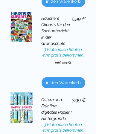
in den Warenkorb
Preis
Haustiere
5,99 €
Cliparts für den
Sachunterricht
in der
Grundschule
3 Materialien kaufen,
eins gratis bekommen!
inkl. MwSt.
in den Warenkorb
Preis
Ostern und
3,99 €
Frühling
digitales Papier I
Hintergründe
3 Materialien kaufen,
eins gratis bekommen!