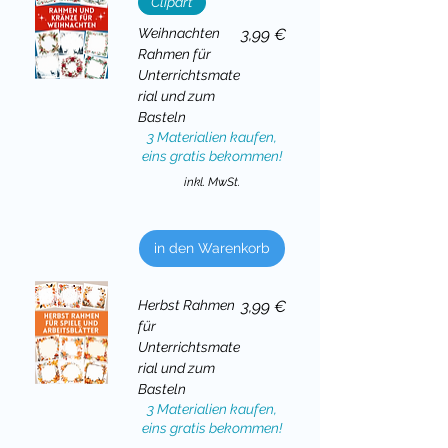
Clipart
Preis
Weihnachten
3,99 €
Rahmen für
Unterrichtsmate
rial und zum
Basteln
3 Materialien kaufen,
eins gratis bekommen!
inkl. MwSt.
in den Warenkorb
Preis
Herbst Rahmen
3,99 €
für
Unterrichtsmate
rial und zum
Basteln
3 Materialien kaufen,
eins gratis bekommen!