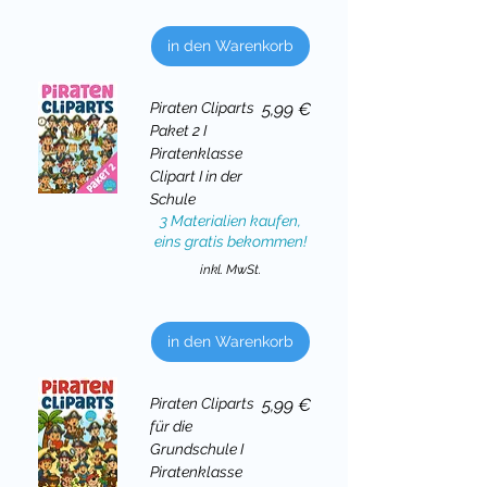
in den Warenkorb
Preis
Piraten Cliparts
5,99 €
Paket 2 I
Piratenklasse
Clipart I in der
Schule
3 Materialien kaufen,
eins gratis bekommen!
inkl. MwSt.
in den Warenkorb
Preis
Piraten Cliparts
5,99 €
für die
Grundschule I
Piratenklasse