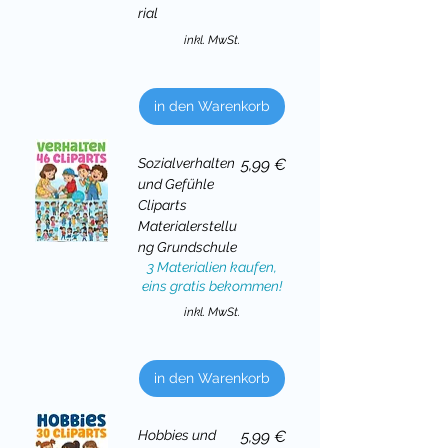
rial
inkl. MwSt.
in den Warenkorb
Preis
Sozialverhalten
5,99 €
und Gefühle
Cliparts
Materialerstellu
ng Grundschule
3 Materialien kaufen,
eins gratis bekommen!
inkl. MwSt.
in den Warenkorb
Preis
Hobbies und
5,99 €