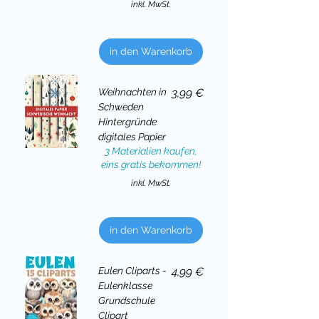
inkl. MwSt.
in den Warenkorb
Preis
Weihnachten in
3,99 €
Schweden
Hintergründe
digitales Papier
3 Materialien kaufen,
eins gratis bekommen!
inkl. MwSt.
in den Warenkorb
Preis
Eulen Cliparts -
4,99 €
Eulenklasse
Grundschule
Clipart