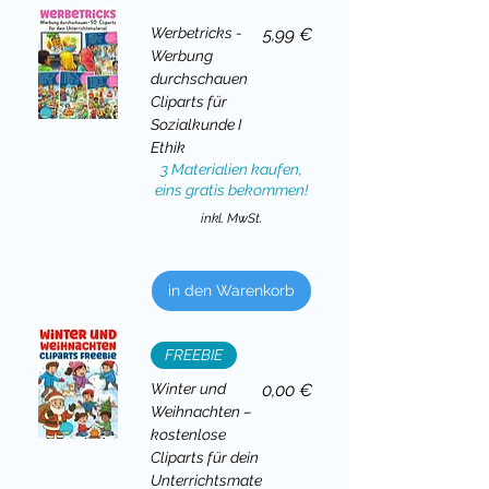
Preis
Werbetricks -
5,99 €
Werbung
durchschauen
Cliparts für
Sozialkunde I
Ethik
3 Materialien kaufen,
eins gratis bekommen!
inkl. MwSt.
in den Warenkorb
FREEBIE
Preis
Winter und
0,00 €
Weihnachten –
kostenlose
Cliparts für dein
Unterrichtsmate