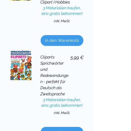
Clipart I Hobbies
3 Materialien kaufen,
eins gratis bekommen!
inkl. MwSt.
in den Warenkorb
Preis
Cliparts
5,99 €
Sprichwörter
und
Redewendunge
n - perfekt für
Deutsch als
Zweitsprache
3 Materialien kaufen,
eins gratis bekommen!
inkl. MwSt.