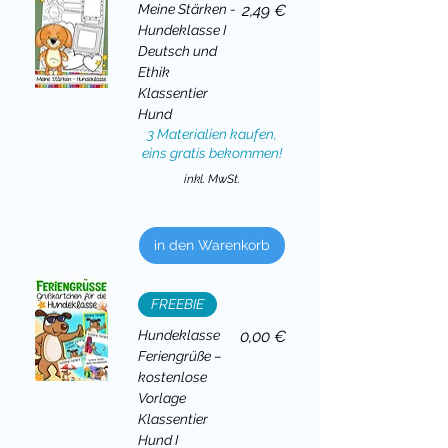
Preis
Meine Stärken -
2,49 €
Hundeklasse I
Deutsch und
Ethik
Klassentier
Hund
3 Materialien kaufen,
eins gratis bekommen!
inkl. MwSt.
in den Warenkorb
FREEBIE
Preis
Hundeklasse
0,00 €
Feriengrüße –
kostenlose
Vorlage
Klassentier
Hund I