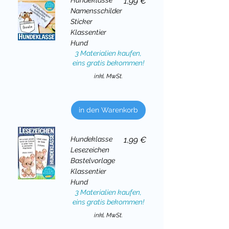
Preis
1,99 €
Namensschilder
Sticker
Klassentier
Hund
3 Materialien kaufen,
eins gratis bekommen!
inkl. MwSt.
in den Warenkorb
Preis
Hundeklasse
1,99 €
Lesezeichen
Bastelvorlage
Klassentier
Hund
3 Materialien kaufen,
eins gratis bekommen!
inkl. MwSt.