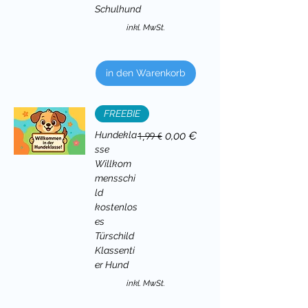
Schulhund
inkl. MwSt.
in den Warenkorb
FREEBIE
Standardpreis
Sale-Preis
Hundekla
0,00 €
1,99 €
sse
Willkom
mensschi
ld
kostenlos
es
Türschild
Klassenti
er Hund
inkl. MwSt.