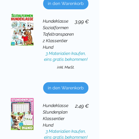
in den Warenkorb
Preis
Hundeklasse
3,99 €
Sozialformen
Tafeltransparen
z Klassentier
Hund
3 Materialien kaufen,
eins gratis bekommen!
inkl. MwSt.
in den Warenkorb
Preis
Hundeklasse
2,49 €
Stundenplan
Klassentier
Hund
3 Materialien kaufen,
eins gratis bekommen!