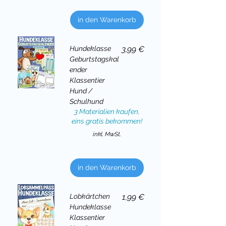
in den Warenkorb
Preis
Hundeklasse
3,99 €
Geburtstagskal
ender
Klassentier
Hund /
Schulhund
3 Materialien kaufen,
eins gratis bekommen!
inkl. MwSt.
in den Warenkorb
Preis
Lobkärtchen
1,99 €
Hundeklasse
Klassentier