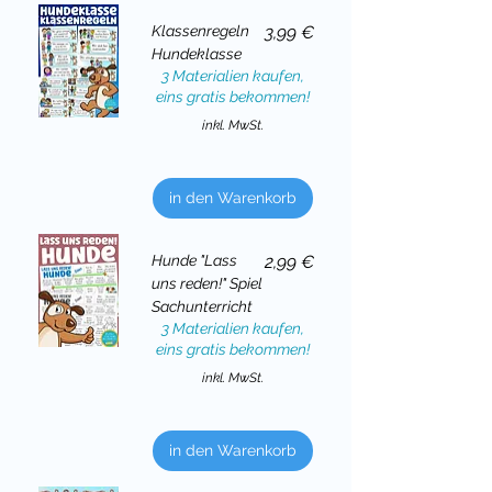
Preis
Klassenregeln
3,99 €
Hundeklasse
3 Materialien kaufen,
eins gratis bekommen!
inkl. MwSt.
in den Warenkorb
Preis
Hunde "Lass
2,99 €
uns reden!" Spiel
Sachunterricht
3 Materialien kaufen,
eins gratis bekommen!
inkl. MwSt.
in den Warenkorb