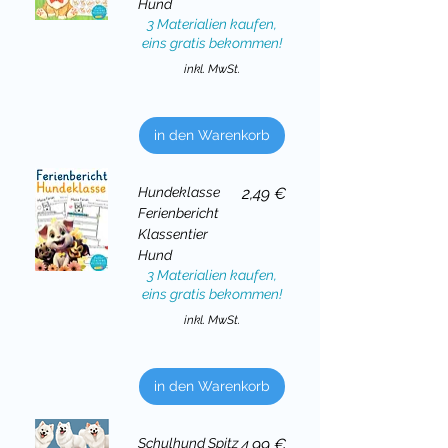
Hund
3 Materialien kaufen,
eins gratis bekommen!
inkl. MwSt.
in den Warenkorb
Preis
Hundeklasse
2,49 €
Ferienbericht
Klassentier
Hund
3 Materialien kaufen,
eins gratis bekommen!
inkl. MwSt.
in den Warenkorb
Preis
Schulhund Spitz
4,99 €