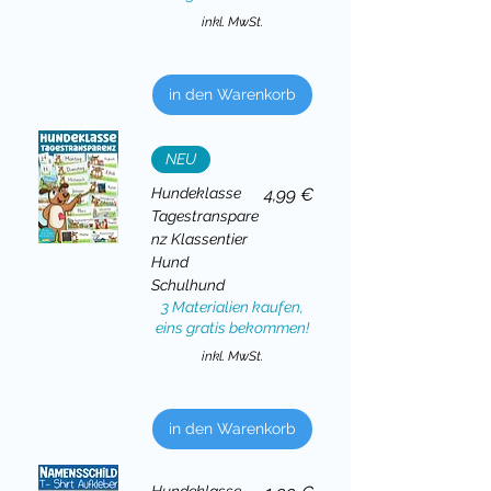
inkl. MwSt.
in den Warenkorb
NEU
Preis
Hundeklasse
4,99 €
Tagestranspare
nz Klassentier
Hund
Schulhund
3 Materialien kaufen,
eins gratis bekommen!
inkl. MwSt.
in den Warenkorb
Hundeklasse