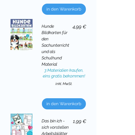
in den Warenkorb
Preis
Hunde
4,99 €
Bildkarten für
den
Sachunterricht
und als
Schulhund
Material
3 Materialien kaufen,
eins gratis bekommen!
inkl. MwSt.
in den Warenkorb
Preis
Das bin ich -
1,99 €
sich vorstellen
Arbeitsblätter