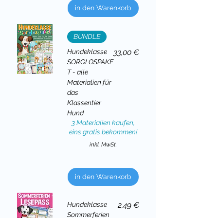
in den Warenkorb
BUNDLE
Preis
Hundeklasse
33,00 €
SORGLOSPAKE
T - alle
Materialien für
das
Klassentier
Hund
3 Materialien kaufen,
eins gratis bekommen!
inkl. MwSt.
in den Warenkorb
Preis
Hundeklasse
2,49 €
Sommerferien