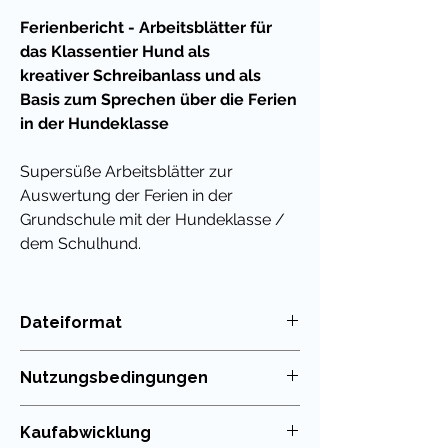
Ferienbericht - Arbeitsblätter für
das Klassentier Hund als
kreativer Schreibanlass und als
Basis zum Sprechen über die Ferien
in der Hundeklasse
Supersüße Arbeitsblätter zur
Auswertung der Ferien in der
Grundschule mit der Hundeklasse /
dem Schulhund.
Achtung!
Du kannst viel Geld sparen,
wenn du dir mein riesiges
Dateiformat
Materialpaket kaufst. Darin enthalten
PDF
sind alle Materialien, die ich für dieses
Nutzungsbedingungen
Klassenmaskottchen erstellt habe.
Die Nutzung meiner Unterrichtsmaterialien
Kaufabwicklung
Inhalt:
ist nur für die eigenen Klassen erlaubt. Die