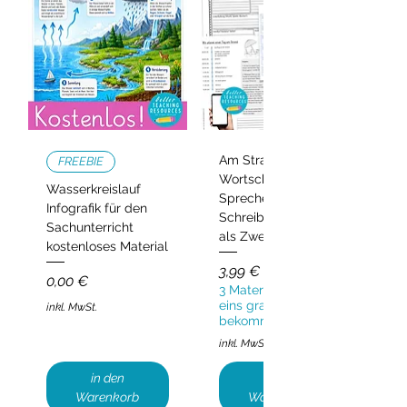
Am Strand –
FREEBIE
Wortschatz,
Wasserkreislauf
Sprechen und
Infografik für den
Schreiben | Deutsch
Sachunterricht
als Zweitsprache
kostenloses Material
Preis
3,99 €
Preis
0,00 €
3 Materialien kaufen,
eins gratis
inkl. MwSt.
bekommen!
inkl. MwSt.
in den
in den
Warenkorb
Warenkorb