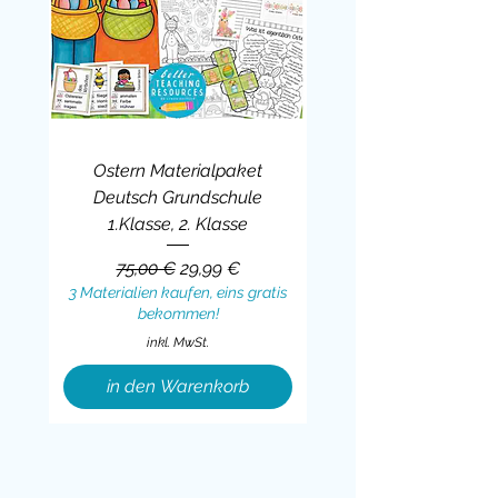
Ostern Materialpaket
Deutsch Grundschule
1.Klasse, 2. Klasse
Standardpreis
Sale-Preis
75,00 €
29,99 €
3 Materialien kaufen, eins gratis
bekommen!
inkl. MwSt.
in den Warenkorb
Sale
BUNDLE
BUNDLE
BUNDLE
BUNDLE
BUNDLE
BUNDLE
BUNDLE
BUNDLE
BUNDLE
BUNDLE
BUNDLE
BUNDLE
BUNDLE
BUNDLE
BUNDLE
BUNDLE
BUNDLE
Sale
BUNDLE
Sale
BUNDLE
BUNDLE