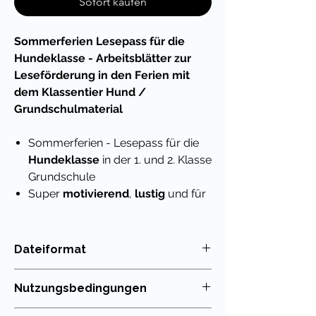
Sofort kaufen
Sommerferien Lesepass für die
Hundeklasse - Arbeitsblätter zur
Leseförderung in den Ferien mit
dem Klassentier Hund /
Grundschulmaterial
Sommerferien - Lesepass für die
Hundeklasse
in der 1. und 2. Klasse
Grundschule
Super
motivierend
,
lustig
und für
mehr Freude am Lesen
- auch
und gerade in den Ferien!
2 witzige Arbeitsblätter mit dem
Dateiformat
Klassentier Hund
PDF
Nutzungsbedingungen
Die Aufgaben sind leicht umsetzbar
und wurden mit einem
Die Nutzung meiner Unterrichtsmaterialien