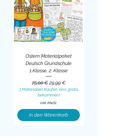
Ostern Materialpaket
Deutsch Grundschule
1.Klasse, 2. Klasse
Standardpreis
Sale-Preis
75,00 €
29,99 €
3 Materialien kaufen, eins gratis
bekommen!
inkl. MwSt.
in den Warenkorb
Sale
BUNDLE
BUNDLE
BUNDLE
BUNDLE
BUNDLE
BUNDLE
BUNDLE
BUNDLE
BUNDLE
BUNDLE
BUNDLE
BUNDLE
BUNDLE
BUNDLE
BUNDLE
BUNDLE
BUNDLE
Sale
BUNDLE
Sale
BUNDLE
BUNDLE