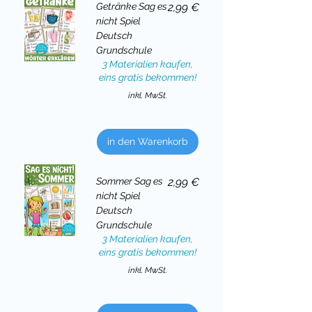
Preis
Getränke Sag es
2,99 €
nicht Spiel
Deutsch
Grundschule
3 Materialien kaufen,
eins gratis bekommen!
inkl. MwSt.
in den Warenkorb
Preis
Sommer Sag es
2,99 €
nicht Spiel
Deutsch
Grundschule
3 Materialien kaufen,
eins gratis bekommen!
inkl. MwSt.