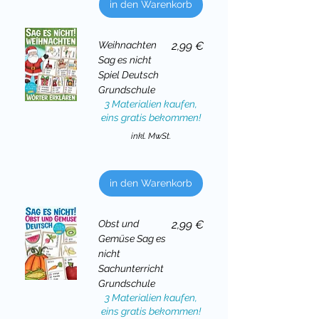
in den Warenkorb
Preis
Weihnachten
2,99 €
Sag es nicht
Spiel Deutsch
Grundschule
3 Materialien kaufen,
eins gratis bekommen!
inkl. MwSt.
in den Warenkorb
Preis
Obst und
2,99 €
Gemüse Sag es
nicht
Sachunterricht
Grundschule
3 Materialien kaufen,
eins gratis bekommen!