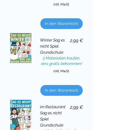
inkl. MwSt.
in den Warenkorb
Preis
Winter Sag es
2,99 €
nicht Spiel
Grundschule
3 Materialien kaufen,
eins gratis bekommen!
inkl. MwSt.
in den Warenkorb
Preis
im Restaurant
2,99 €
Sag es nicht
Spiel
Grundschule