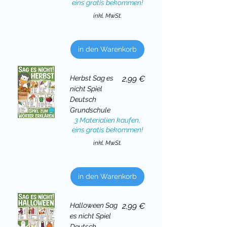
eins gratis bekommen!
inkl. MwSt.
in den Warenkorb
Preis
Herbst Sag es
2,99 €
nicht Spiel
Deutsch
Grundschule
3 Materialien kaufen,
eins gratis bekommen!
inkl. MwSt.
in den Warenkorb
Preis
Halloween Sag
2,99 €
es nicht Spiel
Deutsch