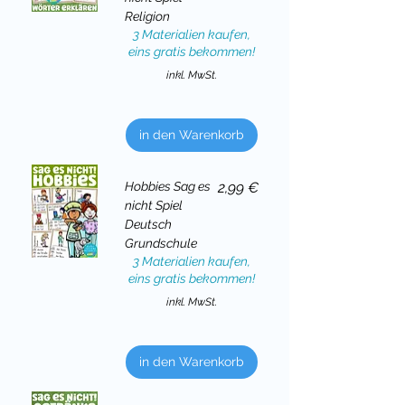
Religion
3 Materialien kaufen,
eins gratis bekommen!
inkl. MwSt.
in den Warenkorb
Preis
Hobbies Sag es
2,99 €
nicht Spiel
Deutsch
Grundschule
3 Materialien kaufen,
eins gratis bekommen!
inkl. MwSt.
in den Warenkorb