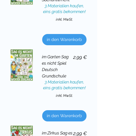
3 Materialien kaufen,
eins gratis bekommen!
inkl. MwSt.
in den Warenkorb
Preis
im Garten Sag
2,99 €
es nicht Spiel
Deutsch
Grundschule
3 Materialien kaufen,
eins gratis bekommen!
inkl. MwSt.
in den Warenkorb
Preis
im Zirkus Sag es
2,99 €