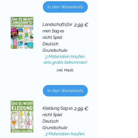
in den Warenkorb
Preis
Landschaftsfor
2,99 €
men Sag es
nicht Spiel
Deutsch
Grundschule
3 Materialien kaufen,
eins gratis bekommen!
inkl. MwSt.
in den Warenkorb
Preis
Kleidung Sag es
2,99 €
nicht Spiel
Deutsch
Grundschule
3 Materialien kaufen,