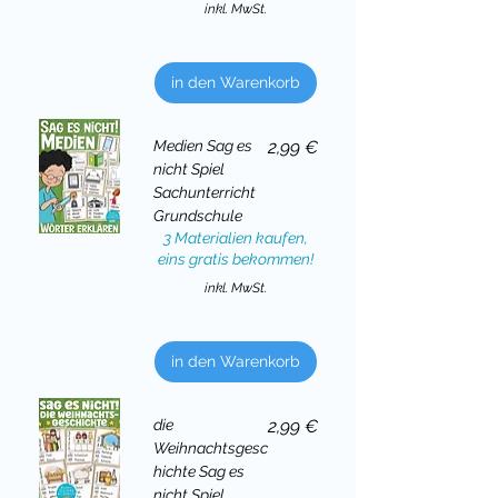
inkl. MwSt.
in den Warenkorb
Preis
Medien Sag es
2,99 €
nicht Spiel
Sachunterricht
Grundschule
3 Materialien kaufen,
eins gratis bekommen!
inkl. MwSt.
in den Warenkorb
Preis
die
2,99 €
Weihnachtsgesc
hichte Sag es
nicht Spiel