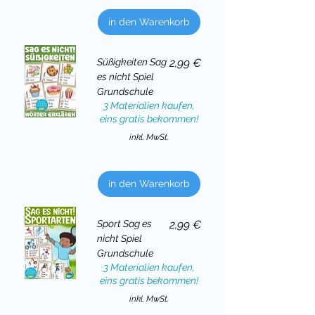
in den Warenkorb
Preis
Süßigkeiten Sag
2,99 €
es nicht Spiel
Grundschule
3 Materialien kaufen,
eins gratis bekommen!
inkl. MwSt.
in den Warenkorb
Preis
Sport Sag es
2,99 €
nicht Spiel
Grundschule
3 Materialien kaufen,
eins gratis bekommen!
inkl. MwSt.