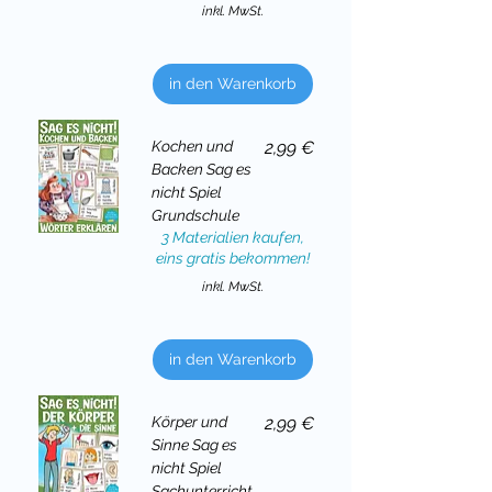
inkl. MwSt.
in den Warenkorb
Preis
Kochen und
2,99 €
Backen Sag es
nicht Spiel
Grundschule
3 Materialien kaufen,
eins gratis bekommen!
inkl. MwSt.
in den Warenkorb
Preis
Körper und
2,99 €
Sinne Sag es
nicht Spiel
Sachunterricht