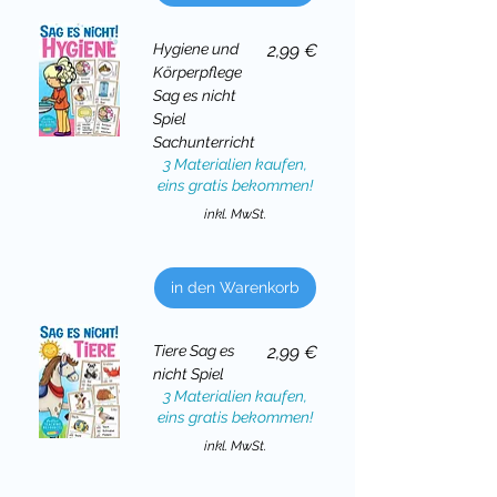
Preis
Hygiene und
2,99 €
Körperpflege
Sag es nicht
Spiel
Sachunterricht
3 Materialien kaufen,
eins gratis bekommen!
inkl. MwSt.
in den Warenkorb
Preis
Tiere Sag es
2,99 €
nicht Spiel
3 Materialien kaufen,
eins gratis bekommen!
inkl. MwSt.