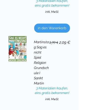
3 Materialien kaufen,
eins gratis bekommen!
inkl. MwSt.
in den Warenkorb
Standardpreis
Sale-Preis
Martinsta
2,09 €
2,99 €
g Sag es
nicht
Spiel
Religion
Grundsch
ule I
Sankt
Martin
3 Materialien kaufen,
eins gratis bekommen!
inkl. MwSt.