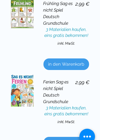
Preis
Frühling Sag es
2,99 €
nicht Spiel
Deutsch
Grundschule
3 Materialien kaufen,
eins gratis bekommen!
inkl. MwSt.
in den Warenkorb
Preis
Ferien Sag es
2,99 €
nicht Spiel
Deutsch
Grundschule
3 Materialien kaufen,
eins gratis bekommen!
inkl. MwSt.