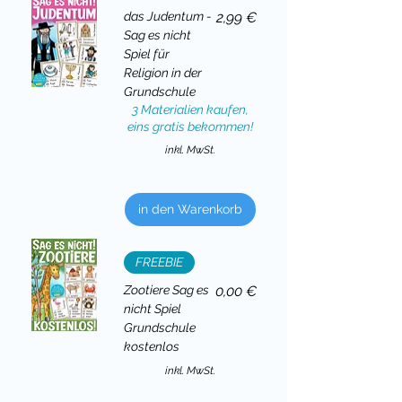
Preis
das Judentum -
2,99 €
Sag es nicht
Spiel für
Religion in der
Grundschule
3 Materialien kaufen,
eins gratis bekommen!
inkl. MwSt.
in den Warenkorb
FREEBIE
Preis
Zootiere Sag es
0,00 €
nicht Spiel
Grundschule
kostenlos
inkl. MwSt.