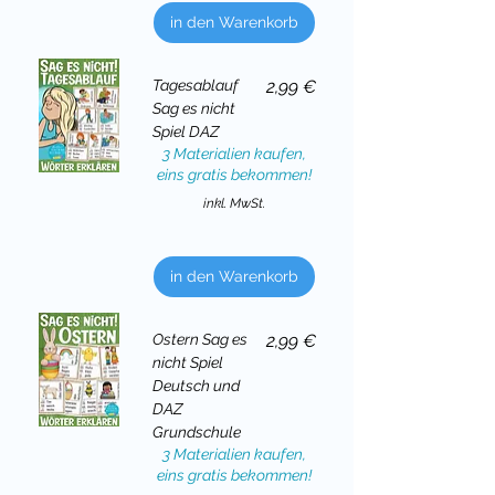
in den Warenkorb
Preis
Tagesablauf
2,99 €
Sag es nicht
Spiel DAZ
3 Materialien kaufen,
eins gratis bekommen!
inkl. MwSt.
in den Warenkorb
Preis
Ostern Sag es
2,99 €
nicht Spiel
Deutsch und
DAZ
Grundschule
3 Materialien kaufen,
eins gratis bekommen!