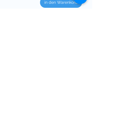
in den Warenkorb
1
/
2
MATERIALPAKETE
Mit meinen Materialpaketen sparst du
immer viel Geld - manchmal sogar bis
zu 50 % gegenüber dem Einzelkauf.
Zusätzlich findest du in meinen Paketen
oft Freebies, die ich passend zum
Thema mit reinpacke.
Alle Materialpakete anschauen