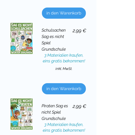
in den Warenkorb
Preis
Schulsachen
2,99 €
Sag es nicht
Spiel
Grundschule
3 Materialien kaufen,
eins gratis bekommen!
inkl. MwSt.
in den Warenkorb
Preis
Piraten Sag es
2,99 €
nicht Spiel
Grundschule
3 Materialien kaufen,
eins gratis bekommen!