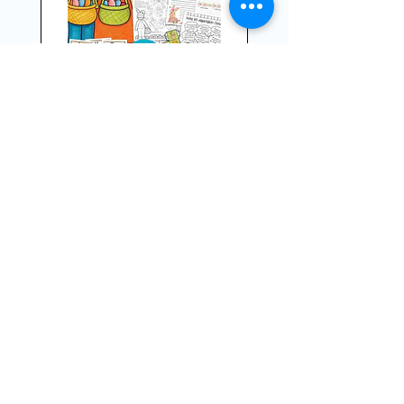
Ostern Materialpaket Deutsch
Grundschule 1.Klasse, 2.
Klasse
Standardpreis
Sale-Preis
75,00 €
29,99 €
3 Materialien kaufen, eins gratis
bekommen!
inkl. MwSt.
In den Warenkorb