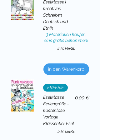
Eselklasse I
kreatives
Schreiben
Deutsch und
Ethik
3 Materialien kaufen,
eins gratis bekommen!
inkl. MwSt.
in den Warenkorb
FREEBIE
Preis
Eselklasse
0,00 €
Feriengrüße –
kostenlose
Vorlage
Klassentier Esel
inkl. MwSt.