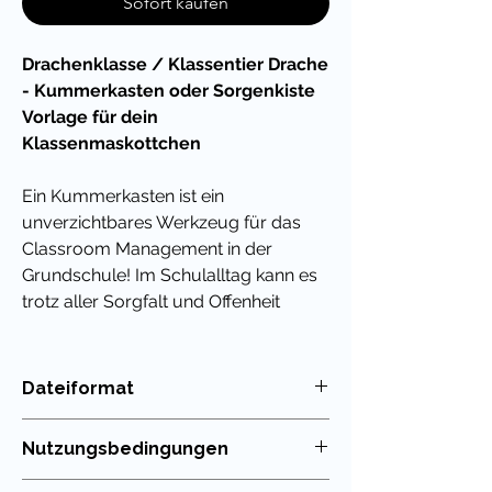
Sofort kaufen
Drachenklasse / Klassentier Drache
- Kummerkasten oder Sorgenkiste
Vorlage für dein
Klassenmaskottchen
Ein Kummerkasten ist ein
unverzichtbares Werkzeug für das
Classroom Management in der
Grundschule! Im Schulalltag kann es
trotz aller Sorgfalt und Offenheit
deinerseits dazu kommen, dass deine
Schülerinnen und Schüler ihre kleinen
und großen Sorgen nicht direkt
Dateiformat
ansprechen können.
PDF
Nutzungsbedingungen
Die Drachenklasse wird sich freuen!
Die Nutzung meiner Unterrichtsmaterialien