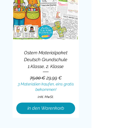
Ostern Materialpaket
Deutsch Grundschule
1.Klasse, 2. Klasse
Standardpreis
Sale-Preis
75,00 €
29,99 €
3 Materialien kaufen, eins gratis
bekommen!
inkl. MwSt.
in den Warenkorb
Sale
BUNDLE
BUNDLE
BUNDLE
BUNDLE
BUNDLE
BUNDLE
BUNDLE
BUNDLE
BUNDLE
BUNDLE
BUNDLE
BUNDLE
BUNDLE
BUNDLE
BUNDLE
BUNDLE
BUNDLE
Sale
BUNDLE
Sale
BUNDLE
BUNDLE