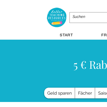
START
FR
5 € Rab
Geld sparen
Fächer
Sais