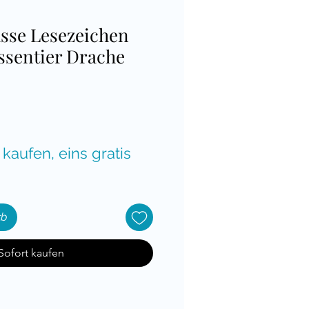
sse Lesezeichen
ssentier Drache
is
 kaufen, eins gratis
rb
Sofort kaufen