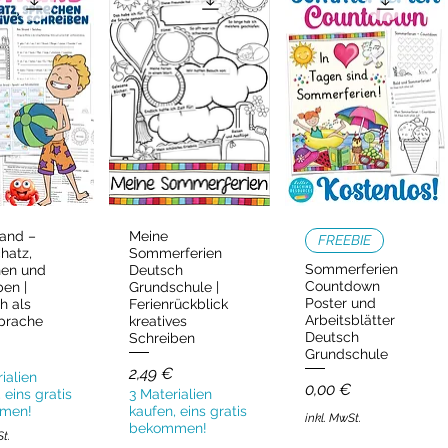
and –
Meine
ellansicht
Schnellansicht
Schnellansicht
FREEBIE
hatz,
Sommerferien
Sommerferien
hen und
Deutsch
Countdown
ben |
Grundschule |
Poster und
h als
Ferienrückblick
Arbeitsblätter
prache
kreatives
Deutsch
Schreiben
Grundschule
Preis
2,49 €
ialien
Preis
0,00 €
 eins gratis
3 Materialien
men!
kaufen, eins gratis
inkl. MwSt.
bekommen!
St.