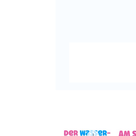
Viele liebe Grüße und viel F
Deine Cindy