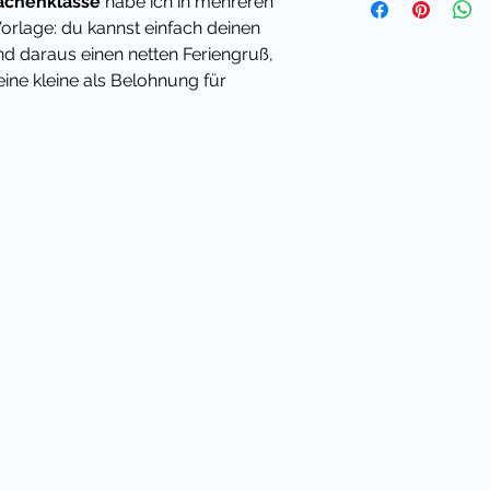
achenklasse
habe ich in mehreren
Vorlage: du kannst einfach deinen
d daraus einen netten Feriengruß,
ine kleine als Belohnung für
Klassenmaskottchen auch ein
it sparst du viel Geld im Vergleich
Klassenmaskottchen auch ein
it sparst du viel Geld im Vergleich
tolle Vorlagen für deinen Unterricht in
aus.