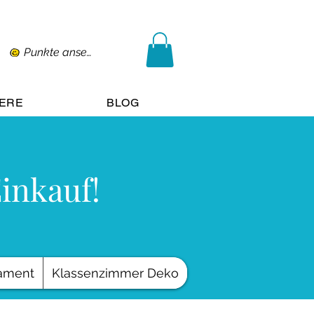
Punkte ansehen
IERE
BLOG
Einkauf!
ament
Klassenzimmer Deko