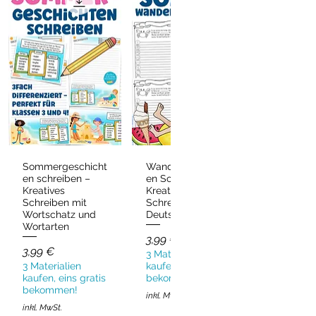
Sommergeschicht
Wandergeschicht
Schnellansicht
Schnellansicht
en schreiben –
en Sommer –
Kreatives
Kreatives
Schreiben mit
Schreiben
Wortschatz und
Deutsch & DaZ
Wortarten
Preis
3,99 €
Preis
3,99 €
3 Materialien
3 Materialien
kaufen, eins gratis
kaufen, eins gratis
bekommen!
bekommen!
inkl. MwSt.
inkl. MwSt.