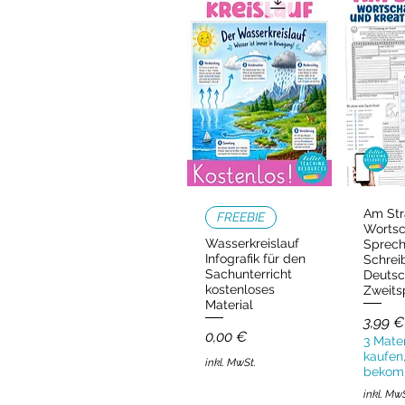
Am Str
Schnellansicht
Schn
FREEBIE
Wortsc
Wasserkreislauf
Sprec
Infografik für den
Schrei
Sachunterricht
Deutsc
kostenloses
Zweits
Material
Preis
3,99 €
Preis
0,00 €
3 Mater
kaufen,
inkl. MwSt.
bekom
inkl. Mw