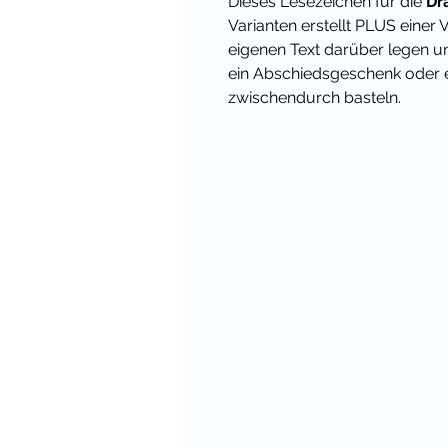
Dieses Lesezeichen für die
Dr
Varianten erstellt PLUS einer 
eigenen Text darüber legen un
ein Abschiedsgeschenk oder e
zwischendurch basteln.
Übrigens habe ich für viele 
passendes Materialpaket - dam
zum Einzelkauf!
Viele liebe Grüße,
Deine Cindy
Übrigens habe ich für viele 
passendes Materialpaket - dam
zum Einzelkauf und hast viele 
der 1. Klasse und darüber hin