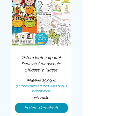
Ostern Materialpaket
Deutsch Grundschule
1.Klasse, 2. Klasse
Standardpreis
Sale-Preis
75,00 €
29,99 €
3 Materialien kaufen, eins gratis
bekommen!
inkl. MwSt.
in den Warenkorb