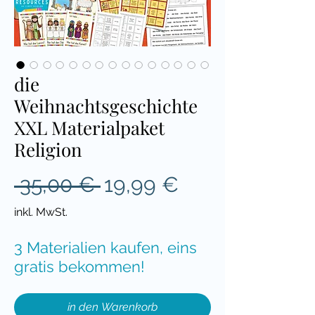
die
Weihnachtsgeschichte
XXL Materialpaket
Religion
Standardpreis
Sale-
 35,00 € 
19,99 €
Preis
inkl. MwSt.
3 Materialien kaufen, eins
gratis bekommen!
in den Warenkorb