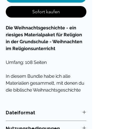
Sofort kaufen
Die Weihnachtsgeschichte - ein
riesiges Materialpaket für Religion
in der Grundschule - Weihnachten
im Religionsunterricht
Umfang: 108 Seiten
In diesem Bundle habe ich alle
Materialien gesammelt, mit denen du
die biblische Weihnachtsgeschichte
behandeln kannst. Kinder lernen die
Geschichte rund um die Geburt Jesus
kennen, ordnen Wortschatz zu und
Dateiformat
lernen den Unterschied zwischen
PDF
dem heutigen Weihnachten und
Nutzungsbedingungen