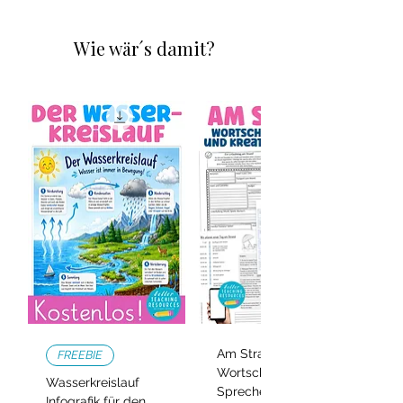
(realitätsnah)
vereinfachte / zurückhaltendere
Wie wär´s damit?
Darstellung
Versionen mit „Karsamstag“ und
„Ostersamstag“
Gerade im Religionsunterricht ist das
extrem wertvoll, da:
manche Kinder sensibel auf die
Passionsgeschichte reagieren
nicht alle Kinder einen christlichen
Hintergrund haben
Du kannst den Unterricht
individuell
und verantwortungsvoll gestalten
.
Zusätzliche Differenzierung: Farbe &
Am Strand –
FREEBIE
Wortschatz,
Ausmalversion
Wasserkreislauf
Sprechen und
Infografik für den