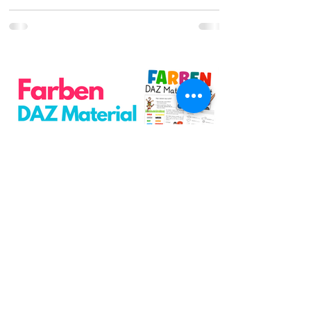
Cindy Seidler
5 Min. Lesezeit
Farben Unterrichtsmaterial Deutsch
als Zweitsprache kostenlos!
Farben im DAZ Unterricht - neues kostenloses
Material mit Arbeitsblättern und Unterrichtsideen
- Download als PDF I Grundschulmaterial