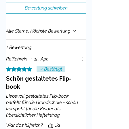
Flipbook
.
Dabei trainieren sie gleichzeitig:
Bewertung schreiben
sinnerfassendes Lesen
Feinmotorik (Schneiden, Heften)
Strukturverständnis (Reihenfolge
Alle Sterne, Höchste Bewertung
der Ereignisse)
Erzählen und Wiedergeben
1 Bewertung
Das Ergebnis ist ein persönliches
Lernprodukt, das nachhaltig im
Relilehrein
•
15. Apr.
Gedächtnis bleibt.
Mit 5 von 5 Sternen bewertet.
Bestätigt
Differenziert und sensibel
Schön gestaltetes Flip-
einsetzbar:
book
Liebevoll gestaltetes Flip-book
Du erhältst
verschiedene Versionen
,
perfekt für die Grundschule - schön
um optimal auf deine Lerngruppe
kompakt für die Kinder als
einzugehen:
übersichtlicher Hefteintrag
Variante mit Kreuzigung
War das hilfreich?
Ja