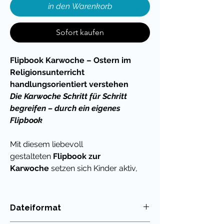
in den Warenkorb
Sofort kaufen
Flipbook Karwoche – Ostern im
Religionsunterricht
handlungsorientiert verstehen
Die Karwoche Schritt für Schritt
begreifen – durch ein eigenes
Flipbook
Mit diesem liebevoll
gestalteten
Flipbook zur
Karwoche
setzen sich Kinder aktiv,
verständlich und altersgerecht mit
den wichtigsten Ereignissen rund um
Ostern auseinander. Statt nur
Dateiformat
zuzuhören,
erarbeiten sie sich die