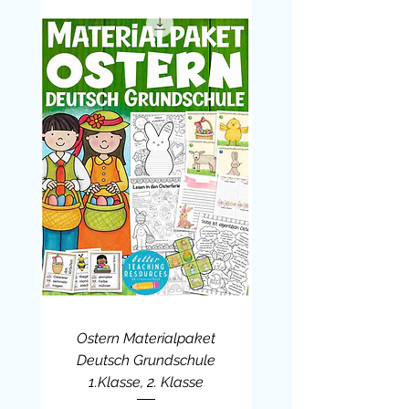
macht die Karwoche
verständlich
und greifbar
bietet
echte Differenzierung
(Inhalt + Darstellung)
berücksichtigt
emotionale und
kulturelle Unterschiede
sorgt für
hohe Motivation durch
eigenes Produkt
Das ist enthalten:
Flipbook-Vorlagen zur Karwoche
mehrere inhaltliche Varianten
(sensibel differenziert)
Versionen mit „Karsamstag“ und
„Ostersamstag“
Ostern Materialpaket
Farb- und Ausmalversion
Deutsch Grundschule
1.Klasse, 2. Klasse
Dieses
Flipbook zur Karwoche
ist