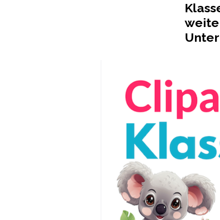
Freebie!
Klass
weite
Unter