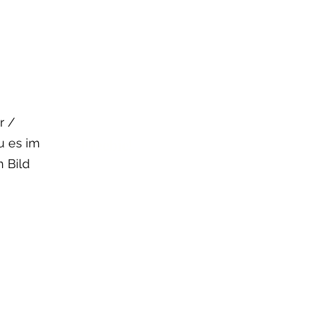
r /
u es im
Freebie!
n Bild