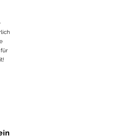
e
lich
Freebie!
e
für
t!
ein