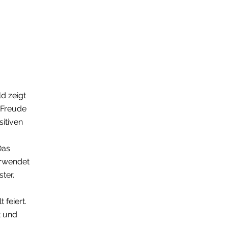
d zeigt
 Freude
Freebie!
sitiven
Das
erwendet
ter.
 feiert.
t und