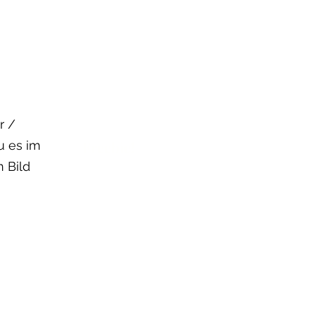
r /
u es im
Freebie!
n Bild