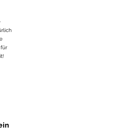
e
rlich
Freebie!
e
für
t!
ein