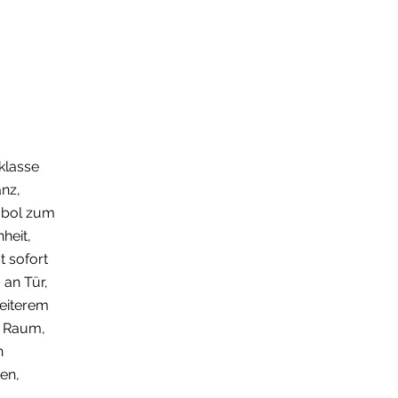
nklasse
anz,
Freebie!
mbol zum
heit,
t sofort
 an Tür,
weiterem
n Raum,
n
en,