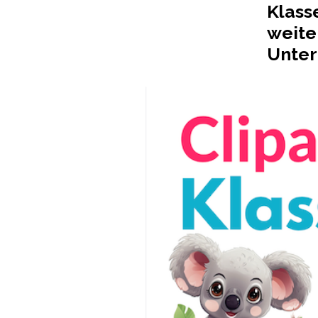
Freebie!
Klass
weite
Unter