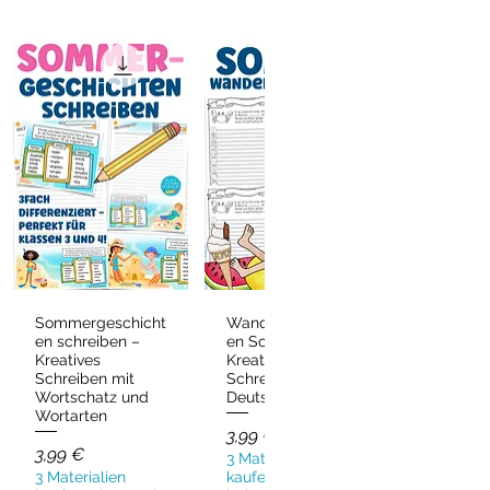
Sommergeschicht
Wandergeschicht
Schnellansicht
Schnellansicht
en schreiben –
en Sommer –
Kreatives
Kreatives
Schreiben mit
Schreiben
Wortschatz und
Deutsch & DaZ
Wortarten
Preis
3,99 €
Preis
3,99 €
3 Materialien
3 Materialien
kaufen, eins gratis