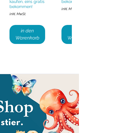
kaufen, eins gratis
bekommen!
bekommen!
inkl. MwSt.
inkl. MwSt.
in den
in den
Warenkorb
Warenkorb
Karwoche
Karwoche
Schnellansicht
Schnellansicht