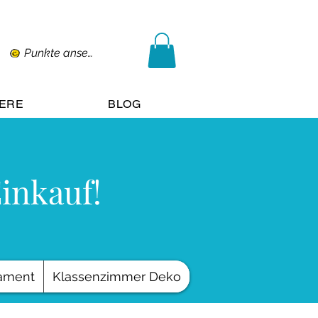
Punkte ansehen
IERE
BLOG
Einkauf!
ament
Klassenzimmer Deko