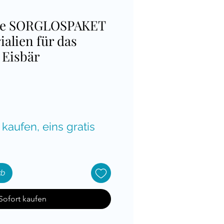
sse SORGLOSPAKET
ialien für das
 Eisbär
reis
 kaufen, eins gratis
rb
Sofort kaufen