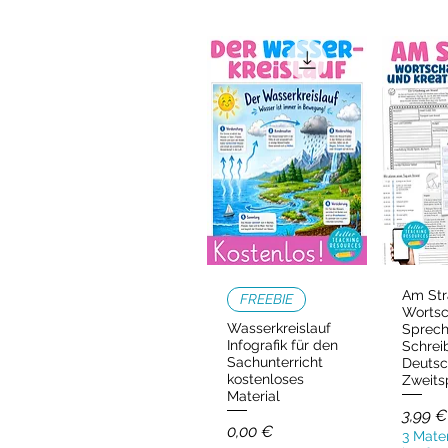
Am Str
Schnellansicht
Schn
FREEBIE
Wortsc
Wasserkreislauf
Sprec
Infografik für den
Schrei
Sachunterricht
Deutsc
kostenloses
Zweits
Material
Preis
3,99 €
Preis
0,00 €
3 Mater