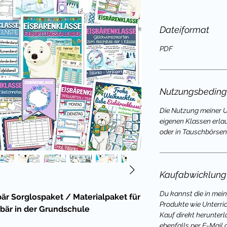
Dateiformat
PDF
Nutzungsbedin
Die Nutzung meiner Un
eigenen Klassen erla
oder in Tauschbörsen 
Kaufabwicklung
Du kannst die in mei
bär Sorglospaket / Materialpaket für
Produkte wie Unterri
bär in der Grundschule
Kauf direkt herunterl
ebenfalls per E-Mail 