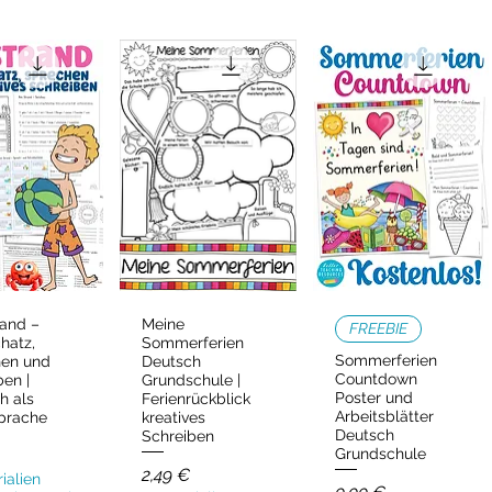
and –
Meine
ellansicht
Schnellansicht
Schnellansicht
FREEBIE
hatz,
Sommerferien
Sommerferien
hen und
Deutsch
Countdown
ben |
Grundschule |
Poster und
h als
Ferienrückblick
Arbeitsblätter
prache
kreatives
Deutsch
Schreiben
Grundschule
Preis
2,49 €
ialien
Preis