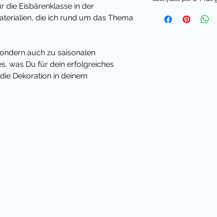
ür die Eisbärenklasse in der
aterialien, die ich rund um das Thema
 sondern auch zu saisonalen
les, was Du für dein erfolgreiches
ie Dekoration in deinem
enklasse brauchst.
ird, bekommst alle neuen
tier Eisbär automatisch kostenlos