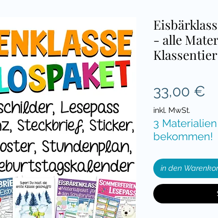
Eisbärkla
- alle Mater
Klassentier
P
33,00 €
inkl. MwSt.
3 Materialien
bekommen!
in den Warenko