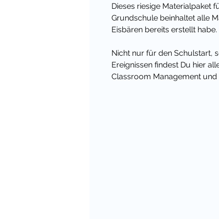
Dieses riesige Materialpaket f
Grundschule beinhaltet alle M
Eisbären bereits erstellt habe.
Nicht nur für den Schulstart,
Ereignissen findest Du hier al
Classroom Management und d
Klassenzimmer mit der Eisbär
Wenn das Paket erweitert w
Materialien für dein Klassen
hinzu!
Viele liebe Grüße,
Deine Cindy