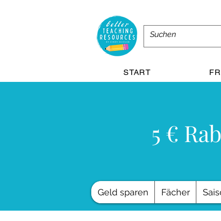
START
FR
5 € Rab
Geld sparen
Fächer
Sais