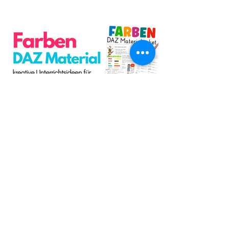
Cindy Seidler
5 Min. Lesezeit
Farben Unterrichtsmaterial Deutsch
als Zweitsprache kostenlos!
Farben im DAZ Unterricht - neues kostenloses
Material mit Arbeitsblättern und Unterrichtsideen
- Download als PDF I Grundschulmaterial