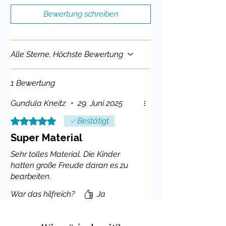
Unterricht
in Religion, Ethik und
Sachkunde
Bewertung schreiben
Durch die differenzierten
Aufgabenstellungen ist es sowohl für
Alle Sterne, Höchste Bewertung
leistungsstarke als auch für
förderbedürftige Schülerinnen und
1 Bewertung
Schüler geeignet.
Gundula Kneitz
•
29. Juni 2025
📦
Was beinhaltet das Material und
Mit 5 von 5 Sternen bewertet.
Bestätigt
welche Kompetenzen werden
gefördert?
Super Material
Sehr tolles Material. Die Kinder
Das Materialpaket umfasst
11
hatten große Freude daran es zu
Lesetexte
zu zentralen Themen des
bearbeiten.
Judentums, darunter:
War das hilfreich?
Ja
Der Davidstern & die Thora