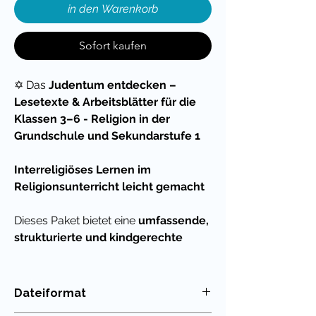
in den Warenkorb
Sofort kaufen
✡️ Das
Judentum entdecken –
Lesetexte & Arbeitsblätter für die
Klassen 3–6 - Religion in der
Grundschule und Sekundarstufe 1
Interreligiöses Lernen im
Religionsunterricht leicht gemacht
Dieses Paket bietet eine
umfassende,
strukturierte und kindgerechte
Einführung
in die jüdische
Religion. Es kombiniert
Lesetexte,
Arbeitsblätter, QR-Codes für digitale
Dateiformat
Recherchen
und
Stationsarbeitsschi