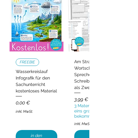
Am Strand –
FREEBIE
Wortschatz,
Wasserkreislauf
Sprechen und
Infografik für den
Schreiben | Deutsch
Sachunterricht
als Zweitsprache
kostenloses Material
Preis
3,99 €
Preis
0,00 €
3 Materialien kaufen,
eins gratis
inkl. MwSt.
bekommen!
inkl. MwSt.
in den
in den