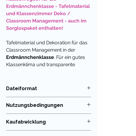
Erdmännchenklasse - Tafelmaterial
und Klassenzimmer Deko /
Classroom Management - auch im
Sorglospaket enthalten!
Tafelmaterial und Dekoration für das
Classroom Management in der
Erdmännchenklasse
. Für ein gutes
Klassenklima und transparente
Regeln.
Mit diesen praktischen
Dateiformat
Schildern kannst du die Klassenregeln
PDF
für deinen Unterricht und das
Nutzungsbedingungen
Verhalten in der Schule visualisieren.
Das
Klassentier Erdmännchen
hilft
Die Nutzung meiner Unterrichtsmaterialien
Kaufabwicklung
dabei, die gemeinsamen Regeln klar
ist nur für die eigenen Klassen erlaubt. Die
Weitergabe im Kollegium oder in
darzustellen und nachhaltig
Du kannst die in meinem Shop erworbenen
Tauschbörsen ist untersagt!