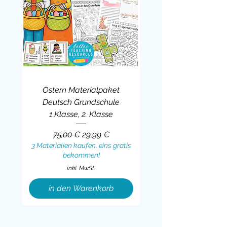
Ostern Materialpaket
Deutsch Grundschule
1.Klasse, 2. Klasse
Standardpreis
Sale-Preis
75,00 €
29,99 €
3 Materialien kaufen, eins gratis
bekommen!
inkl. MwSt.
in den Warenkorb
Sale
BUNDLE
BUNDLE
BUNDLE
BUNDLE
BUNDLE
BUNDLE
BUNDLE
BUNDLE
BUNDLE
BUNDLE
BUNDLE
BUNDLE
BUNDLE
BUNDLE
BUNDLE
BUNDLE
BUNDLE
Sale
BUNDLE
Sale
BUNDLE
BUNDLE