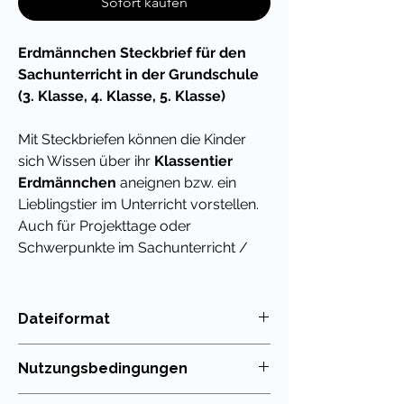
Sofort kaufen
Erdmännchen Steckbrief für den
Sachunterricht in der Grundschule
(3. Klasse, 4. Klasse, 5. Klasse)
Mit Steckbriefen können die Kinder
sich Wissen über ihr
Klassentier
Erdmännchen
aneignen bzw. ein
Lieblingstier im Unterricht vorstellen.
Auch für Projekttage oder
Schwerpunkte im Sachunterricht /
Sachkunde an der Grundschule ist
diese Vorlage wunderbar geeignet.
Dateiformat
Tipps für die Verwendung des im
PDF
Sachunterricht:
Nutzungsbedingungen
Diese
Steckbrief Arbeitsblätter zu
Die Nutzung meiner Unterrichtsmaterialien