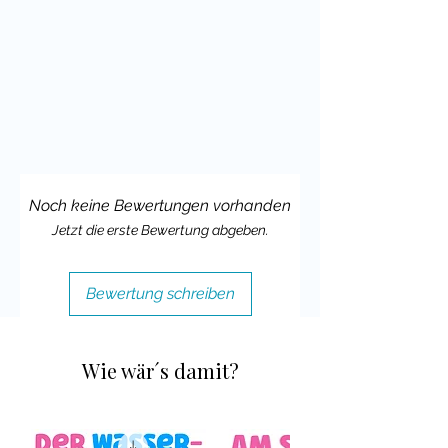
Durch die Aktivierung von Vorwissen
runsd um die putzigen Erdmännchen
können oft schon einige wertvolle
Informationen gesammelt und
Gespräche und Diskussionen zu den
Tieren angeregt werden. Deine
Schülerinnen und Schüler können die
Aufgabe auch unter sich aufteilen,
um zu den verschiedenen Punkten zu
Noch keine Bewertungen vorhanden
recherchieren und die Ergebnisse
Jetzt die erste Bewertung abgeben.
dann gemeinsam einzutragen.
Jedes Arbeitsblatt enthält Felder zum
Bewertung schreiben
Eintragen - zum Beispiel Angaben wie
den Namen des Tieres, seine
Merkmale, den Lebensraum, seine
Wie wär´s damit?
Nahrung, das Verhalten und die
Fortpflanzung.