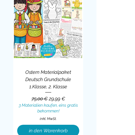
Ostern Materialpaket
Deutsch Grundschule
1.Klasse, 2. Klasse
Standardpreis
Sale-Preis
75,00 €
29,99 €
3 Materialien kaufen, eins gratis
bekommen!
inkl. MwSt.
in den Warenkorb