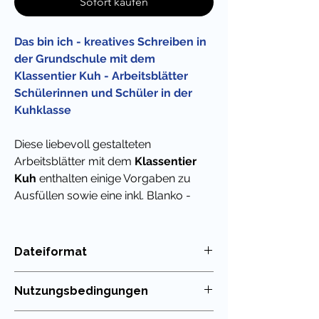
Sofort kaufen
Das bin ich - kreatives Schreiben in
der Grundschule mit dem
Klassentier Kuh - Arbeitsblätter
Schülerinnen und Schüler in der
Kuhklasse
Diese liebevoll gestalteten
Arbeitsblätter mit dem
Klassentier
Kuh
enthalten einige Vorgaben zu
Ausfüllen sowie eine inkl. Blanko -
Vorlage zum selbst Ausmalen und für
das kreative Schreiben / die
Vorstellung der eigenen Person.
Dateiformat
PDF
Super geeignet auch für die Begrüßung
Nutzungsbedingungen
beim Schulstart und als schriftliche
Basis für das gegenseitige Vorstellen,
Die Nutzung meiner Unterrichtsmaterialien