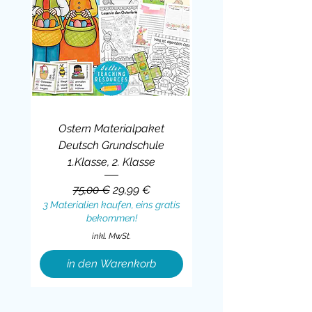
Ostern Materialpaket
Deutsch Grundschule
1.Klasse, 2. Klasse
Standardpreis
Sale-Preis
75,00 €
29,99 €
3 Materialien kaufen, eins gratis
bekommen!
inkl. MwSt.
in den Warenkorb
Sale
BUNDLE
BUNDLE
BUNDLE
BUNDLE
BUNDLE
BUNDLE
BUNDLE
BUNDLE
BUNDLE
BUNDLE
BUNDLE
BUNDLE
BUNDLE
BUNDLE
BUNDLE
BUNDLE
BUNDLE
Sale
BUNDLE
Sale
BUNDLE
BUNDLE