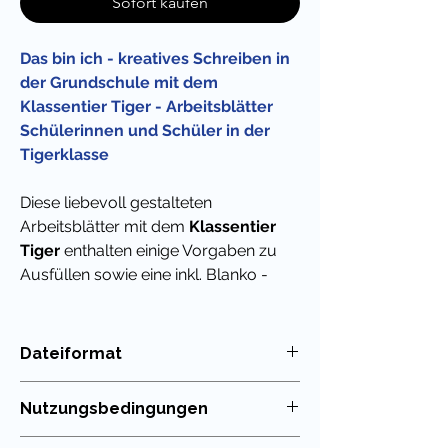
Sofort kaufen
Das bin ich - kreatives Schreiben in
der Grundschule mit dem
Klassentier Tiger - Arbeitsblätter
Schülerinnen und Schüler in der
Tigerklasse
Diese liebevoll gestalteten
Arbeitsblätter mit dem
Klassentier
Tiger
enthalten einige Vorgaben zu
Ausfüllen sowie eine inkl. Blanko -
Vorlage zum selbst Ausmalen und für
das kreative Schreiben / die
Vorstellung der eigenen Person.
Dateiformat
PDF
Super geeignet auch für die Begrüßung
Nutzungsbedingungen
beim Schulstart und als schriftliche
Basis für das gegenseitige Vorstellen,
Die Nutzung meiner Unterrichtsmaterialien