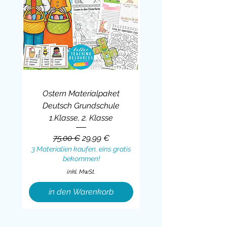
Ostern Materialpaket
Deutsch Grundschule
1.Klasse, 2. Klasse
Standardpreis
Sale-Preis
75,00 €
29,99 €
3 Materialien kaufen, eins gratis
bekommen!
inkl. MwSt.
in den Warenkorb
Sale
BUNDLE
BUNDLE
BUNDLE
BUNDLE
BUNDLE
BUNDLE
BUNDLE
BUNDLE
BUNDLE
BUNDLE
BUNDLE
BUNDLE
BUNDLE
BUNDLE
BUNDLE
BUNDLE
BUNDLE
Sale
BUNDLE
Sale
BUNDLE
BUNDLE