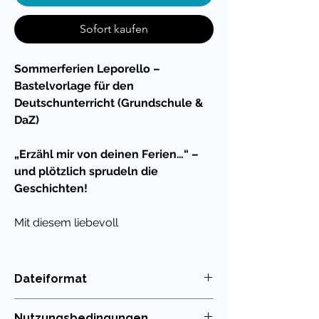
Sofort kaufen
Sommerferien Leporello –
Bastelvorlage für den
Deutschunterricht (Grundschule &
DaZ)
„Erzähl mir von deinen Ferien…“ –
und plötzlich sprudeln die
Geschichten!
Mit diesem liebevoll
gestalteten
Sommerferien -
Leporello
bringst du deine
Schülerinnen und Schüler spielerisch
Dateiformat
ins
Erzählen, Schreiben und
PDF
Reflektieren
. Die Kombination
Nutzungsbedingungen