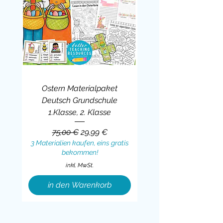
Ostern Materialpaket
Deutsch Grundschule
1.Klasse, 2. Klasse
Standardpreis
Sale-Preis
75,00 €
29,99 €
3 Materialien kaufen, eins gratis
bekommen!
inkl. MwSt.
in den Warenkorb
Sale
BUNDLE
BUNDLE
BUNDLE
BUNDLE
BUNDLE
BUNDLE
BUNDLE
BUNDLE
BUNDLE
BUNDLE
BUNDLE
BUNDLE
BUNDLE
BUNDLE
BUNDLE
BUNDLE
BUNDLE
Sale
BUNDLE
Sale
BUNDLE
BUNDLE