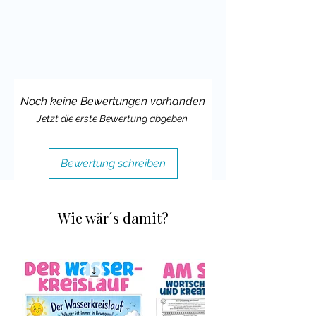
Du mir eine positive Bewertung für
meine Klassenmaskottchen
Materialien hinterlassen würdest.
Vielleicht magst Du ja auch meine
Unterrichtsideen für die
Erdmännchenklasse
im Einsatz bei
Noch keine Bewertungen vorhanden
Instagram zeigen und mich verlinken.
Jetzt die erste Bewertung abgeben.
Viele liebe Grüße,
Bewertung schreiben
Deine Cindy Seidler
Wie wär´s damit?