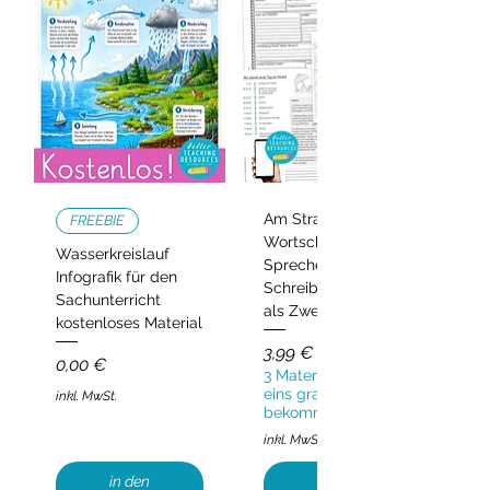
Am Strand –
FREEBIE
Wortschatz,
Wasserkreislauf
Sprechen und
Infografik für den
Schreiben | Deutsch
Sachunterricht
als Zweitsprache
kostenloses Material
Preis
3,99 €
Preis
0,00 €
3 Materialien kaufen,
eins gratis
inkl. MwSt.
bekommen!
inkl. MwSt.
in den
in den