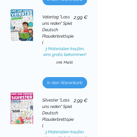
Preis
Vatertag "Lass
2,99 €
uns reden" Spiel
Deutsch
Plauderbrettspie
l
3 Materialien kaufen,
eins gratis bekommen!
inkl. MwSt.
in den Warenkorb
Preis
Silvester "Lass
2,99 €
uns reden" Spiel
Deutsch
Plauderbrettspie
l
3 Materialien kaufen,