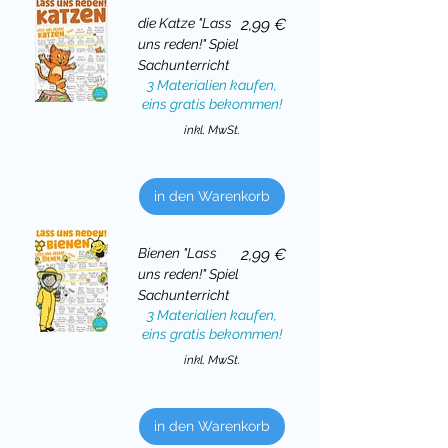
Preis
die Katze "Lass
2,99 €
uns reden!" Spiel
Sachunterricht
3 Materialien kaufen,
eins gratis bekommen!
inkl. MwSt.
in den Warenkorb
Preis
Bienen "Lass
2,99 €
uns reden!" Spiel
Sachunterricht
3 Materialien kaufen,
eins gratis bekommen!
inkl. MwSt.
in den Warenkorb