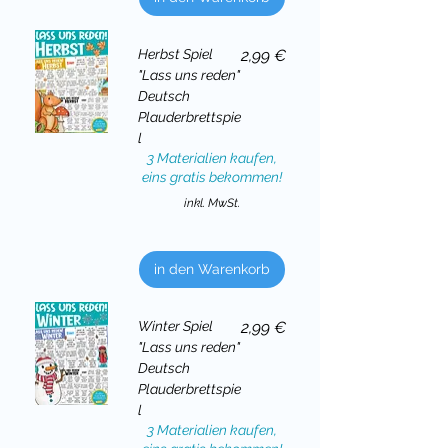
Preis
Herbst Spiel
2,99 €
"Lass uns reden"
Deutsch
Plauderbrettspie
l
3 Materialien kaufen,
eins gratis bekommen!
inkl. MwSt.
in den Warenkorb
Preis
Winter Spiel
2,99 €
"Lass uns reden"
Deutsch
Plauderbrettspie
l
3 Materialien kaufen,