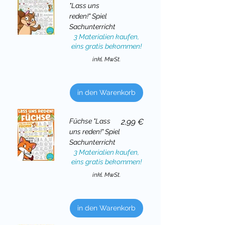
"Lass uns
reden!" Spiel
Sachunterricht
3 Materialien kaufen,
eins gratis bekommen!
inkl. MwSt.
in den Warenkorb
Preis
Füchse "Lass
2,99 €
uns reden!" Spiel
Sachunterricht
3 Materialien kaufen,
eins gratis bekommen!
inkl. MwSt.
in den Warenkorb