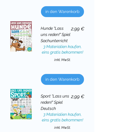
in den Warenkorb
Preis
Hunde "Lass
2,99 €
uns reden!" Spiel
Sachunterricht
3 Materialien kaufen,
eins gratis bekommen!
inkl. MwSt.
in den Warenkorb
Preis
Sport "Lass uns
2,99 €
reden!" Spiel
Deutsch
3 Materialien kaufen,
eins gratis bekommen!
inkl. MwSt.