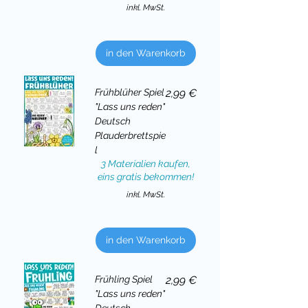
inkl. MwSt.
in den Warenkorb
Preis
Frühblüher Spiel
2,99 €
"Lass uns reden"
Deutsch
Plauderbrettspie
l
3 Materialien kaufen,
eins gratis bekommen!
inkl. MwSt.
in den Warenkorb
Preis
Frühling Spiel
2,99 €
"Lass uns reden"
Deutsch