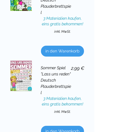
Plauderbrettspie
l
3 Materialien kaufen,
eins gratis bekommen!
inkl. MwSt.
in den Warenkorb
Preis
Sommer Spiel
2,99 €
"Lass uns reden"
Deutsch
Plauderbrettspie
l
3 Materialien kaufen,
eins gratis bekommen!
inkl. MwSt.
in den Warenkorb