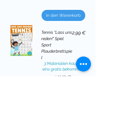
in den Warenkorb
Preis
Tennis "Lass uns
2,99 €
reden!" Spiel
Sport
Plauderbrettspie
l
3 Materialien kaufen,
eins gratis bekommen!
inkl. MwSt.
in den Warenkorb
3
/
5