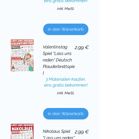
eins gratis bekommen!
inkl. MwSt.
in den Warenkorb
Preis
Valentinstag
2,99 €
Spiel "Lass uns
reden" Deutsch
Plauderbrettspie
l
3 Materialien kaufen,
eins gratis bekommen!
inkl. MwSt.
in den Warenkorb
Preis
Nikolaus Spiel
2,99 €
"Lass uns reden"