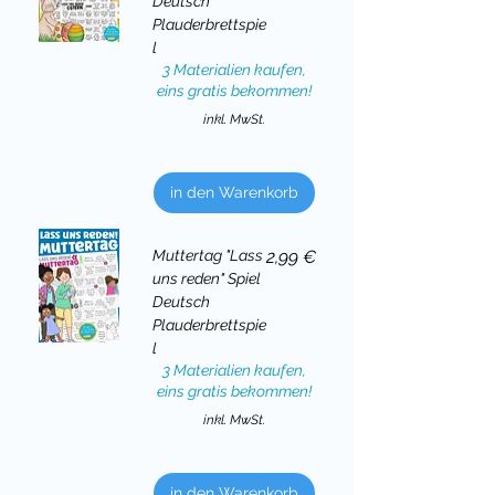
Deutsch
Plauderbrettspie
l
3 Materialien kaufen,
eins gratis bekommen!
inkl. MwSt.
in den Warenkorb
Preis
Muttertag "Lass
2,99 €
uns reden" Spiel
Deutsch
Plauderbrettspie
l
3 Materialien kaufen,
eins gratis bekommen!
inkl. MwSt.
in den Warenkorb