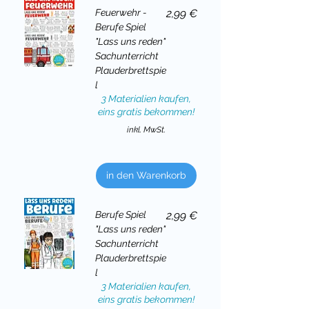
Preis
Feuerwehr -
2,99 €
Berufe Spiel
"Lass uns reden"
Sachunterricht
Plauderbrettspie
l
3 Materialien kaufen,
eins gratis bekommen!
inkl. MwSt.
in den Warenkorb
Preis
Berufe Spiel
2,99 €
"Lass uns reden"
Sachunterricht
Plauderbrettspie
l
3 Materialien kaufen,
eins gratis bekommen!