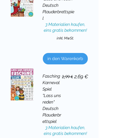
Deutsch
Plauderbrettspie
l
3 Materialien kaufen,
eins gratis bekommen!
inkl. MwSt.
in den Warenkorb
Standardpreis
Sale-Preis
Fasching
2,69 €
2,99 €
Karneval
Spiel
"Lass uns
reden"
Deutsch
Plauderbr
ettspiel
3 Materialien kaufen,
eins gratis bekommen!