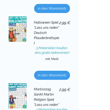
in den Warenkorb
Preis
Halloween Spiel
2,99 €
"Lass uns reden"
Deutsch
Plauderbrettspie
l
3 Materialien kaufen,
eins gratis bekommen!
inkl. MwSt.
in den Warenkorb
Preis
Martinstag
2,99 €
Sankt Martin
Religion Spiel
"Lass uns reden"
3 Materialien kaufen,