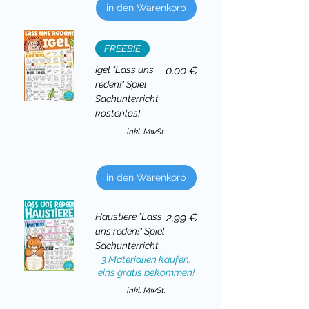
in den Warenkorb
FREEBIE
Preis
Igel "Lass uns
0,00 €
reden!" Spiel
Sachunterricht
kostenlos!
inkl. MwSt.
in den Warenkorb
Preis
Haustiere "Lass
2,99 €
uns reden!" Spiel
Sachunterricht
3 Materialien kaufen,
eins gratis bekommen!
inkl. MwSt.