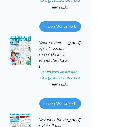
eins gratis bekommen!
inkl. MwSt.
in den Warenkorb
Preis
Winterferien
2,99 €
Spiel "Lass uns
reden" Deutsch
Plauderbrettspie
l
3 Materialien kaufen,
eins gratis bekommen!
inkl. MwSt.
in den Warenkorb
Preis
Weihnachtsferie
2,99 €
n Spiel "Lass