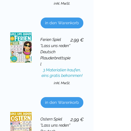
inkl. MwSt.
in den Warenkorb
Preis
Ferien Spiel
2,99 €
"Lass uns reden"
Deutsch
Plauderbrettspie
l
3 Materialien kaufen,
eins gratis bekommen!
inkl. MwSt.
in den Warenkorb
Preis
Ostern Spiel
2,99 €
"Lass uns reden"