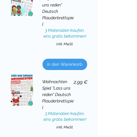
uns reden"
Deutsch
Plauderbrettspie
l
3 Materialien kaufen,
eins gratis bekommen!
inkl. MwSt.
in den Warenkorb
Preis
Weihnachten
2,99 €
Spiel "Lass uns
reden" Deutsch
Plauderbrettspie
l
3 Materialien kaufen,
eins gratis bekommen!
inkl. MwSt.