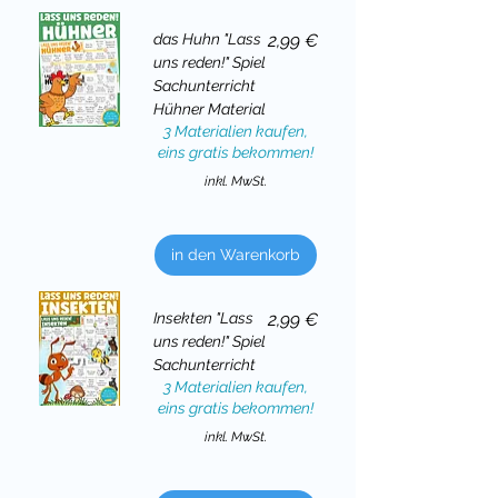
Preis
das Huhn "Lass
2,99 €
uns reden!" Spiel
Sachunterricht
Hühner Material
3 Materialien kaufen,
eins gratis bekommen!
inkl. MwSt.
in den Warenkorb
Preis
Insekten "Lass
2,99 €
uns reden!" Spiel
Sachunterricht
3 Materialien kaufen,
eins gratis bekommen!
inkl. MwSt.