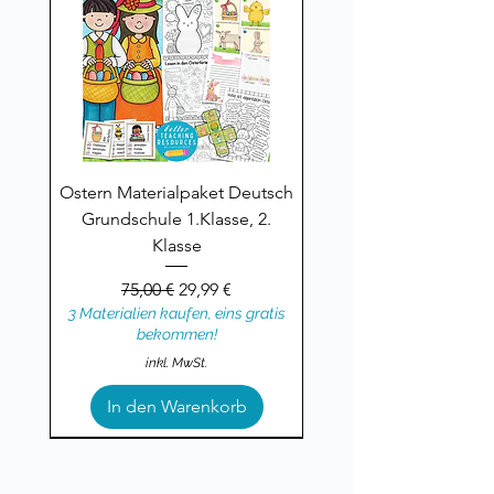
Ostern Materialpaket Deutsch
Grundschule 1.Klasse, 2.
Klasse
Standardpreis
Sale-Preis
75,00 €
29,99 €
3 Materialien kaufen, eins gratis
bekommen!
inkl. MwSt.
In den Warenkorb