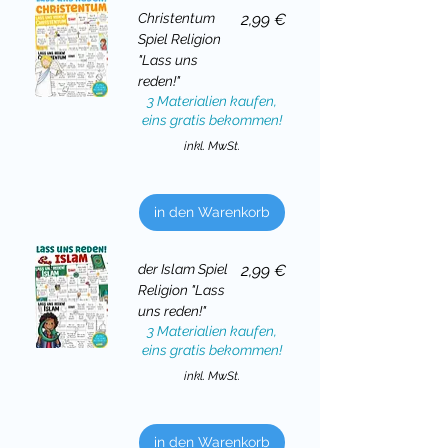
Preis
Christentum
2,99 €
Spiel Religion
"Lass uns
reden!"
3 Materialien kaufen,
eins gratis bekommen!
inkl. MwSt.
in den Warenkorb
Preis
der Islam Spiel
2,99 €
Religion "Lass
uns reden!"
3 Materialien kaufen,
eins gratis bekommen!
inkl. MwSt.
in den Warenkorb