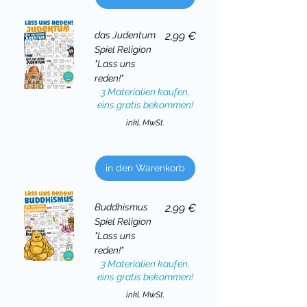
Preis
das Judentum
2,99 €
Spiel Religion
"Lass uns
reden!"
3 Materialien kaufen,
eins gratis bekommen!
inkl. MwSt.
in den Warenkorb
Preis
Buddhismus
2,99 €
Spiel Religion
"Lass uns
reden!"
3 Materialien kaufen,
eins gratis bekommen!
inkl. MwSt.