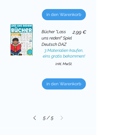
in den Warenkorb
Preis
Bücher "Lass
2,99 €
uns reden!" Spiel
Deutsch DAZ
3 Materialien kaufen,
eins gratis bekommen!
inkl. MwSt.
in den Warenkorb
5
/
5