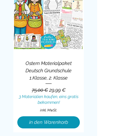
Ostern Materialpaket
Deutsch Grundschule
1.Klasse, 2. Klasse
Standardpreis
Sale-Preis
75,00 €
29,99 €
3 Materialien kaufen, eins gratis
bekommen!
inkl. MwSt.
in den Warenkorb
Sale
BUNDLE
BUNDLE
BUNDLE
BUNDLE
BUNDLE
BUNDLE
BUNDLE
BUNDLE
BUNDLE
BUNDLE
BUNDLE
BUNDLE
BUNDLE
BUNDLE
BUNDLE
BUNDLE
BUNDLE
Sale
BUNDLE
Sale
BUNDLE
BUNDLE