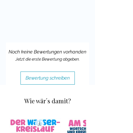
neues Thema im Unterricht begonnen
wird.
Die Sprechanlässe sind für prinzipiell
für alle Altersstufen geeignet,
natürlich obliegt es aber deiner
Erfahrung im Unterricht und dem
Noch keine Bewertungen vorhanden
Kenntnisstand deiner Klasse, ob du es
Jetzt die erste Bewertung abgeben.
einsetzen kannst.
Ich wünsche dir und deinen Schülern
Bewertung schreiben
viel Spaß mit diesem Material und
würde mich sehr über Feedback
freuen.
Wie wär´s damit?
Liebste Grüße,
Cindy