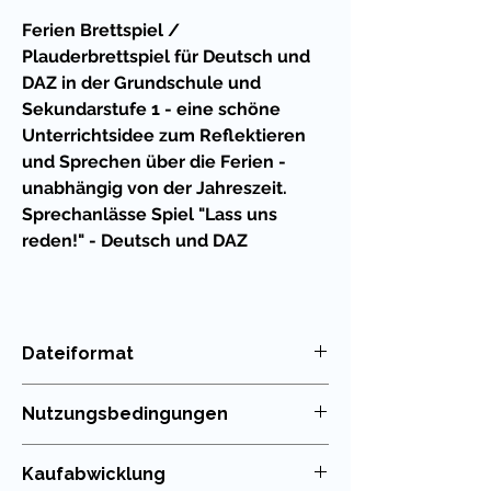
Ferien Brettspiel /
Plauderbrettspiel für Deutsch und
DAZ in der Grundschule und
Sekundarstufe 1 - eine schöne
Unterrichtsidee zum Reflektieren
und Sprechen über die Ferien -
unabhängig von der Jahreszeit.
Sprechanlässe Spiel "Lass uns
reden!" - Deutsch und DAZ
Das Spiel mit abwechslungsreichen
Fragen rund um die Ferien lässt sich
super leicht in den
Dateiformat
Deutschunterricht und DAZ mit
PDF
Kindern und Jugendlichen integrieren.
Nutzungsbedingungen
Auch in Vertretungsstunden und bei
Projekttagen zum interkulturellen
Die Nutzung meiner Unterrichtsmaterialien
Kaufabwicklung
Lernen sind solche Spiele eine
ist nur für die eigenen Klassen erlaubt. Die