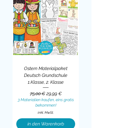
Ostern Materialpaket
Deutsch Grundschule
1.Klasse, 2. Klasse
Standardpreis
Sale-Preis
75,00 €
29,99 €
3 Materialien kaufen, eins gratis
bekommen!
inkl. MwSt.
in den Warenkorb