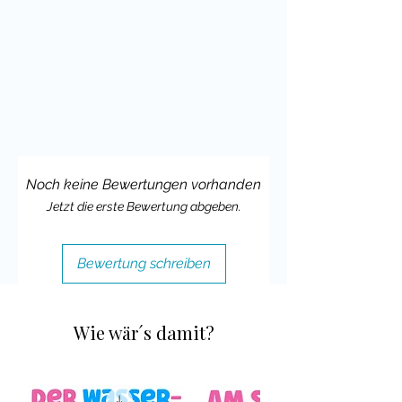
Themen anzuregen.
Ideal für den Konversationsunterricht
DAZ oder als Eisbrecher, wenn ein
neues Thema im Unterricht begonnen
wird.
Die Sprechanlässe sind für prinzipiell
für alle Altersstufen geeignet,
natürlich obliegt es aber deiner
Noch keine Bewertungen vorhanden
Erfahrung im Unterricht und dem
Jetzt die erste Bewertung abgeben.
Kenntnisstand deiner Klasse, ob du es
einsetzen kannst.
Bewertung schreiben
Ich wünsche dir und deinen Schülern
viel Spaß mit diesem Material und
würde mich sehr über Feedback
Wie wär´s damit?
freuen.
Liebste Grüße,