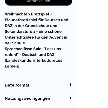
Sofort kaufen
Weihnachten Brettspiel /
Plauderbrettspiel für Deutsch und
DAZ in der Grundschule und
Sekundarstufe 1 - eine schöne
Unterrichtsidee für den Advent in
der Schule
Sprechanlässe Spiel "Lass uns
reden!" - Deutsch und DAZ
(Landeskunde, interkulturelles
Lernen)
Das Spiel mit abwechslungsreichen
Fragen rund um Weihnachten und die
Dateiformat
Adventszeit lässt sich super leicht in
PDF
den Deutschunterricht und DAZ mit
Nutzungsbedingungen
Kindern und Jugendlichen integrieren.
Auch in Vertretungsstunden und bei
Die Nutzung meiner Unterrichtsmaterialien