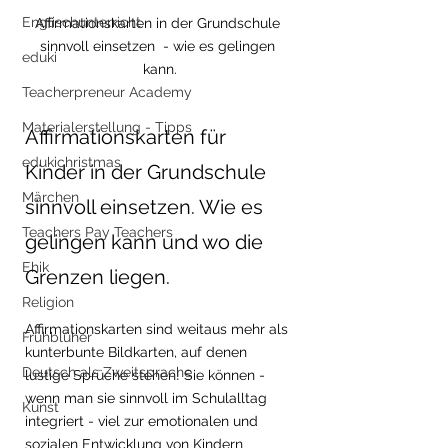
Englischunterricht
Affirmationskarten in der Grundschule 
sinnvoll einsetzen  - wie es gelingen 
eduki
kann.
Teacherpreneur Academy
Materialerstellung - Tipps
Affirmationskarten für 
edukichristmas
Kinder in der Grundschule 
Märchen
sinnvoll einsetzen. Wie es 
Teachers Pay Teachers
gelingen kann und wo die 
Ehik
Grenzen liegen. 
Religion
Affirmationskarten sind weitaus mehr als 
Frühblüher
kunterbunte Bildkarten, auf denen 
Deutsch als Zweitsprache
lustige Sprüche stehen! Sie können - 
wenn man sie sinnvoll im Schulalltag 
Kunst
integriert - viel zur emotionalen und 
sozialen Entwicklung von Kindern 