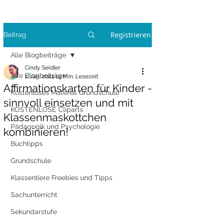
Registrieren
Beitrag
Alle Blogbeiträge
Cindy Seidler
Alle Blogbeiträge
1. Jan. 2024
14 Min. Lesezeit
Affirmationskarten für Kinder -
Kostenloses Material Grundschule
sinnvoll einsetzen und mit
KOSTENLOSE Cliparts
Klassenmaskottchen
Pädagogik und Psychologie
kombinieren!
Buchtipps
Grundschule
Klassentiere Freebies und Tipps
Sachunterricht
Sekundarstufe