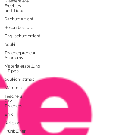
Klassentiere
Freebies
und Tipps
Sachunterricht
Sekundarstufe
Englischunterricht
eduki
Teacherpreneur
Academy
Materialerstellung
- Tipps
edukichristmas
Märchen
Teachers
Pay
Teachers
Ehik
Religion
Frühblüher