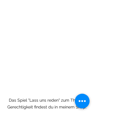
Das Spiel "Lass uns reden" zum Thema 
Gerechtigkeit findest du in meinem Shop.
In der neuen Materialserie 
"Lass uns 
reden"
 gibt es viele spannende 
Sprechanlässe für viele Fächer Leider 