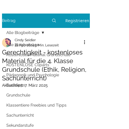
Registrieren
Beitrag
Alle Blogbeiträge
Cindy Seidler
Alle Blogbeiträge
21. Feb. 2024
5 Min. Lesezeit
Gerechtigkeit - kostenloses
Kostenloses Material Grundschule
Material für die 4. Klasse
KOSTENLOSE Cliparts
Grundschule (Ethik, Religion,
Pädagogik und Psychologie
Sachunterricht)
Buchtipps
Aktualisiert:
7. März 2025
Grundschule
Klassentiere Freebies und Tipps
Sachunterricht
Sekundarstufe