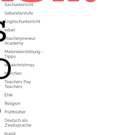
Sachunterricht
Sekundarstufe
Englischunterricht
eduki
Teacherpreneur
Academy
Materialerstellung -
Tipps
edukichristmas
Märchen
Teachers Pay
Teachers
Ehik
Religion
Frühblüher
Deutsch als
Zweitsprache
Kunst