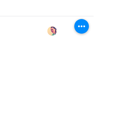
Cindy Seidler
17. Feb. 2021
GRUNDSCHULE
Über Geld spricht man nicht ... oder
besser doch?
Mit Kindern über Geld sprechen - gar nicht
immer so einfach! Mein Buchtipp dazu
kann auch gut im Sachunterricht
verwendet werden.