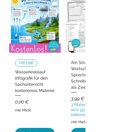
Am Strand –
FREEBIE
Wortschatz,
Wasserkreislauf
Sprechen und
Infografik für den
Schreiben | Deutsch
Sachunterricht
als Zweitsprache
kostenloses Material
Preis
3,99 €
Preis
0,00 €
3 Materialien kaufen,
eins gratis
inkl. MwSt.
bekommen!
inkl. MwSt.