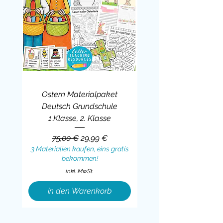
Ostern Materialpaket
Deutsch Grundschule
1.Klasse, 2. Klasse
Standardpreis
Sale-Preis
75,00 €
29,99 €
3 Materialien kaufen, eins gratis
bekommen!
inkl. MwSt.
in den Warenkorb
Sale
BUNDLE
BUNDLE
BUNDLE
BUNDLE
BUNDLE
BUNDLE
BUNDLE
BUNDLE
BUNDLE
BUNDLE
BUNDLE
BUNDLE
BUNDLE
BUNDLE
BUNDLE
BUNDLE
BUNDLE
Sale
BUNDLE
Sale
BUNDLE
BUNDLE