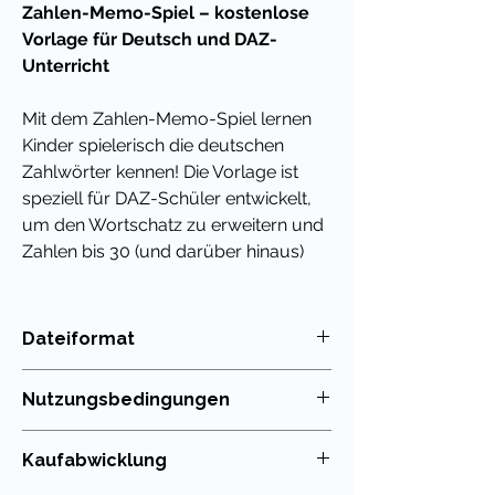
Zahlen-Memo-Spiel – kostenlose
Vorlage für Deutsch und DAZ-
Unterricht
Mit dem Zahlen-Memo-Spiel lernen
Kinder spielerisch die deutschen
Zahlwörter kennen! Die Vorlage ist
speziell für DAZ-Schüler entwickelt,
um den Wortschatz zu erweitern und
Zahlen bis 30 (und darüber hinaus)
sicher zu benennen. Die witzigen
Monster-Illustrationen machen das
Lernen besonders spaßig und
Dateiformat
motivieren die Kinder, sich aktiv mit
PDF
den Zahlen auseinanderzusetzen.
Nutzungsbedingungen
Warum ist dieses Freebie
Die Nutzung meiner Unterrichtsmaterialien
Kaufabwicklung
besonders?
ist nur für die eigenen Klassen erlaubt. Die
Weitergabe im Kollegium oder in