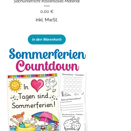
Sachunterricht kostenloses Material
Preis
0,00 €
inkl. MwSt.
in den Warenkorb