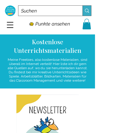
Punkte ansehen
Kostenlose
Unterrichtsmaterialien
Meine Freebies, also kostenlose Materialien, sind
überall im Internet verteilt! Hier liste ich dir gern
alle Quellen auf, wo du sie herunterladen kannst.
Du findest bei mir kreative Unterrichtsideen wie
Spiele, Arbeitsblätter, Bildkarten, Materialien für
das Classroom Management und viele weitere!