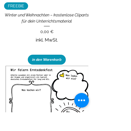
FREEBIE
Winter und Weihnachten – kostenlose Cliparts
für dein Unterrichtsmaterial
Preis
0,00 €
inkl. MwSt.
in den Warenkorb