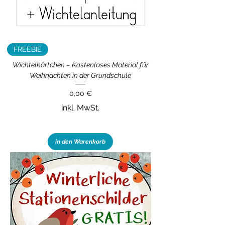
FREEBIE
Wichtelkärtchen – Kostenloses Material für
Weihnachten in der Grundschule
Preis
0,00 €
inkl. MwSt.
in den Warenkorb