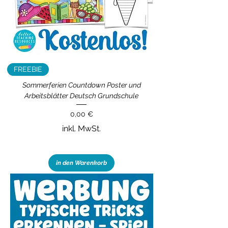
FREEBIE
Sommerferien Countdown Poster und
Arbeitsblätter Deutsch Grundschule
Preis
0,00 €
inkl. MwSt.
in den Warenkorb