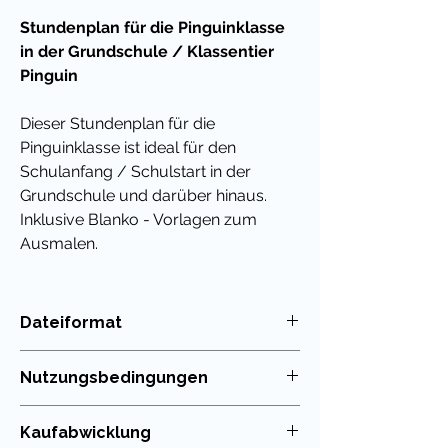
Stundenplan für die Pinguinklasse
in der Grundschule / Klassentier
Pinguin
Dieser Stundenplan für die
Pinguinklasse
ist ideal für den
Schulanfang / Schulstart in der
Grundschule und darüber hinaus.
Inklusive Blanko - Vorlagen zum
Ausmalen.
Ich wünsche Dir viel Freude mit
diesem hübschen Stundenplan
Dateiformat
und würde mich RIESIG freuen, wenn
PDF
Du mir eine positive Bewertung
Nutzungsbedingungen
hinterlassen würdest.
Die Nutzung meiner Unterrichtsmaterialien
Kaufabwicklung
Übrigens habe ich für viele
ist nur für die eigenen Klassen erlaubt. Die