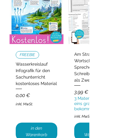
Am Strand –
FREEBIE
Wortschatz,
Wasserkreislauf
Sprechen und
Infografik für den
Schreiben | Deutsch
Sachunterricht
als Zweitsprache
kostenloses Material
Preis
3,99 €
Preis
0,00 €
3 Materialien kaufen,
eins gratis
inkl. MwSt.
bekommen!
inkl. MwSt.
in den
in den
Warenkorb
Warenkorb