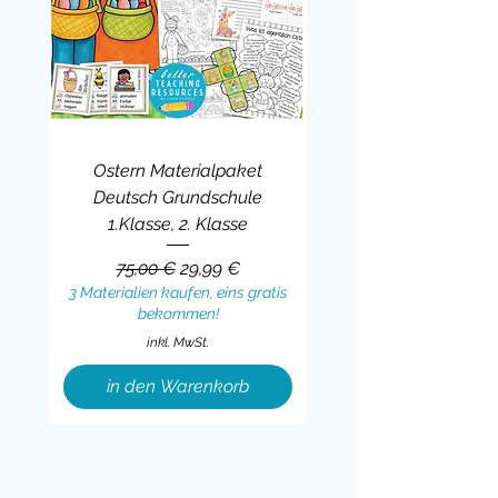
Ostern Materialpaket
Deutsch Grundschule
1.Klasse, 2. Klasse
Standardpreis
Sale-Preis
75,00 €
29,99 €
3 Materialien kaufen, eins gratis
bekommen!
inkl. MwSt.
in den Warenkorb
Sale
BUNDLE
BUNDLE
BUNDLE
BUNDLE
BUNDLE
BUNDLE
BUNDLE
BUNDLE
BUNDLE
BUNDLE
BUNDLE
BUNDLE
BUNDLE
BUNDLE
BUNDLE
BUNDLE
BUNDLE
Sale
BUNDLE
Sale
BUNDLE
BUNDLE