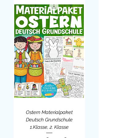
mit dem Klassenmaskottchen
Eule
– z. B. zu den Themen Nacht,
Wald, Bücher, Weisheiten oder
Umweltschutz
Die
Eulenklasse
steht für Ruhe,
Klugheit, Struktur und innere Stärke –
und dieses
kostenlose
Willkommensschild
bringt genau
diese Haltung sichtbar ins
Klassenzimmer. Es stärkt die
Klassengemeinschaft, fördert
konzentriertes Lernen und begleitet –
mit dem
Klassentier Eule
– durch ein
achtsames, kluges und motivierendes
Schuljahr.
Ostern Materialpaket
Deutsch Grundschule
1.Klasse, 2. Klasse