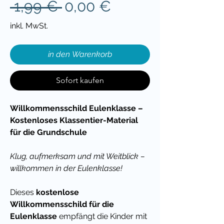
Standardpreis
Sale-
 1,99 € 
0,00 €
Preis
inkl. MwSt.
in den Warenkorb
Sofort kaufen
Willkommensschild Eulenklasse –
Kostenloses Klassentier-Material
für die Grundschule
Klug, aufmerksam und mit Weitblick –
willkommen in der Eulenklasse!
Dieses
kostenlose
Willkommensschild für die
Eulenklasse
empfängt die Kinder mit