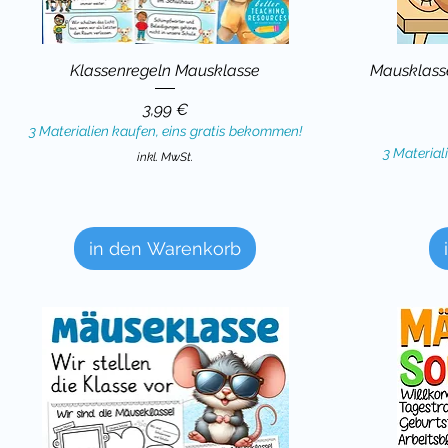
Klassenregeln Mausklasse
Mausklasse
Preis
3,99 €
3 Materialien kaufen, eins gratis bekommen!
3 Material
inkl. MwSt.
in den Warenkorb