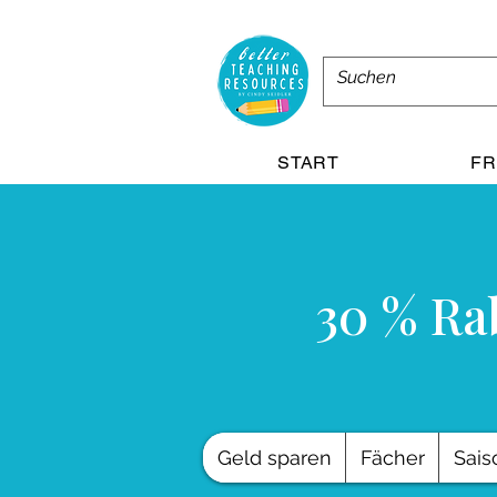
START
FR
30 % Rab
Geld sparen
Fächer
Sais