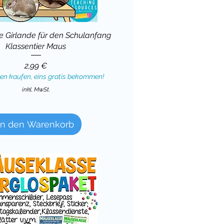
 Girlande für den Schulanfang
Klassentier Maus
Preis
2,99 €
ien kaufen, eins gratis bekommen!
inkl. MwSt.
in den Warenkorb