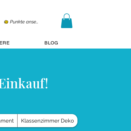
Punkte ansehen
IERE
BLOG
 Einkauf!
ament
Klassenzimmer Deko