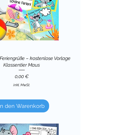
Feriengrüße – kostenlose Vorlage
Klassentier Maus
Preis
0,00 €
inkl. MwSt.
in den Warenkorb