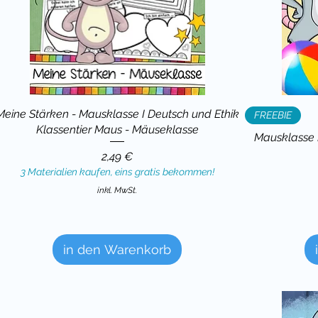
Meine Stärken - Mausklasse I Deutsch und Ethik
FREEBIE
Klassentier Maus - Mäuseklasse
Mausklasse 
Preis
2,49 €
3 Materialien kaufen, eins gratis bekommen!
inkl. MwSt.
in den Warenkorb