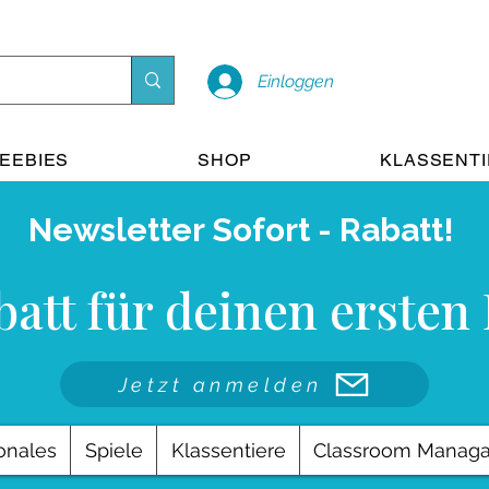
Einloggen
EEBIES
SHOP
KLASSENT
Newsletter Sofort - Rabatt!
att für deinen ersten
Jetzt anmelden
onales
Spiele
Klassentiere
Classroom Manag