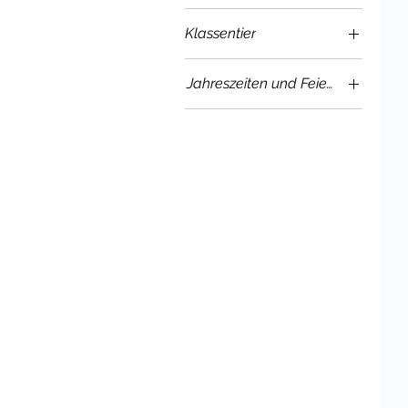
Klassentier
0 €
33 €
Mäuseklasse
Jahreszeiten und Feiertage:
Sommer