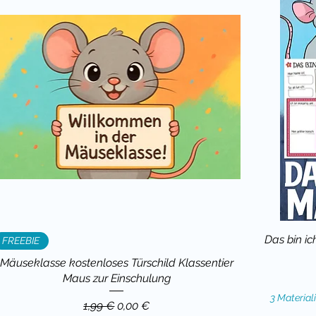
Das bin ich
FREEBIE
Mäuseklasse kostenloses Türschild Klassentier
Maus zur Einschulung
3 Material
Standardpreis
Sale-Preis
1,99 €
0,00 €