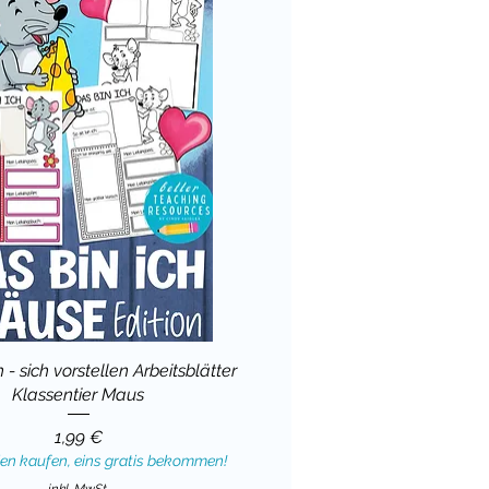
 - sich vorstellen Arbeitsblätter
Klassentier Maus
Preis
1,99 €
ien kaufen, eins gratis bekommen!
inkl. MwSt.