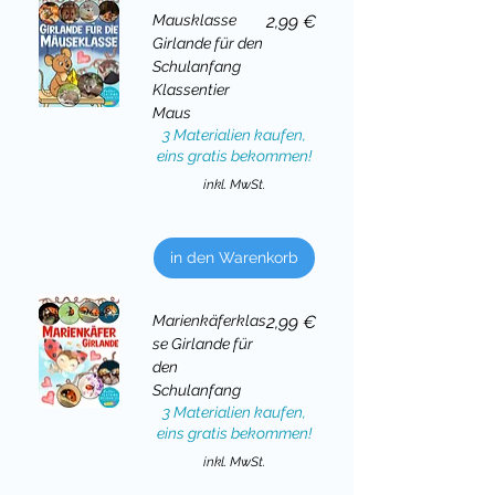
Preis
Mausklasse
2,99 €
Girlande für den
Schulanfang
Klassentier
Maus
3 Materialien kaufen,
eins gratis bekommen!
inkl. MwSt.
in den Warenkorb
Preis
Marienkäferklas
2,99 €
se Girlande für
den
Schulanfang
3 Materialien kaufen,
eins gratis bekommen!
inkl. MwSt.