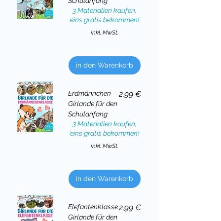
Schulanfang
3 Materialien kaufen,
eins gratis bekommen!
inkl. MwSt.
in den Warenkorb
Preis
Erdmännchen
2,99 €
Girlande für den
Schulanfang
3 Materialien kaufen,
eins gratis bekommen!
inkl. MwSt.
in den Warenkorb
Preis
Elefantenklasse
2,99 €
Girlande für den