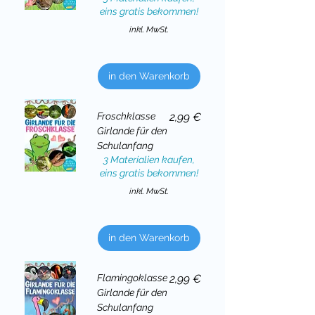
eins gratis bekommen!
inkl. MwSt.
in den Warenkorb
Preis
Froschklasse
2,99 €
Girlande für den
Schulanfang
3 Materialien kaufen,
eins gratis bekommen!
inkl. MwSt.
in den Warenkorb
Preis
Flamingoklasse
2,99 €
Girlande für den
Schulanfang