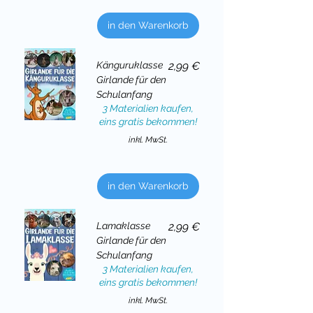
in den Warenkorb
Preis
Känguruklasse
2,99 €
Girlande für den
Schulanfang
3 Materialien kaufen,
eins gratis bekommen!
inkl. MwSt.
in den Warenkorb
Preis
Lamaklasse
2,99 €
Girlande für den
Schulanfang
3 Materialien kaufen,
eins gratis bekommen!
inkl. MwSt.