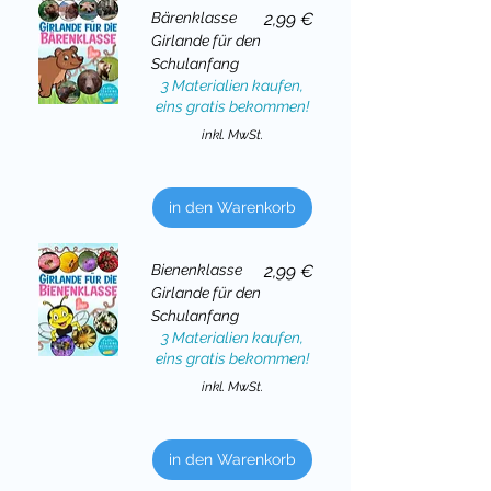
Preis
Bärenklasse
2,99 €
Girlande für den
Schulanfang
3 Materialien kaufen,
eins gratis bekommen!
inkl. MwSt.
in den Warenkorb
Preis
Bienenklasse
2,99 €
Girlande für den
Schulanfang
3 Materialien kaufen,
eins gratis bekommen!
inkl. MwSt.
in den Warenkorb