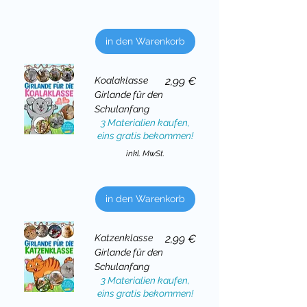
in den Warenkorb
Preis
Koalaklasse
2,99 €
Girlande für den
Schulanfang
3 Materialien kaufen,
eins gratis bekommen!
inkl. MwSt.
in den Warenkorb
Preis
Katzenklasse
2,99 €
Girlande für den
Schulanfang
3 Materialien kaufen,
eins gratis bekommen!