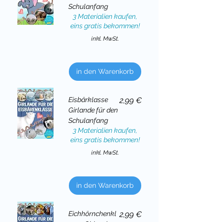
Schulanfang
3 Materialien kaufen,
eins gratis bekommen!
inkl. MwSt.
in den Warenkorb
Preis
Eisbärklasse
2,99 €
Girlande für den
Schulanfang
3 Materialien kaufen,
eins gratis bekommen!
inkl. MwSt.
in den Warenkorb
Preis
Eichhörnchenkl
2,99 €