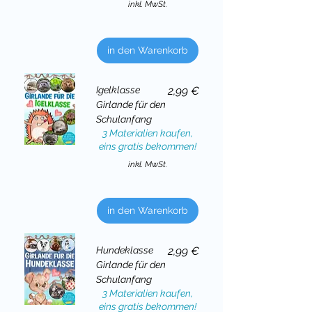
inkl. MwSt.
in den Warenkorb
Preis
Igelklasse
2,99 €
Girlande für den
Schulanfang
3 Materialien kaufen,
eins gratis bekommen!
inkl. MwSt.
in den Warenkorb
Preis
Hundeklasse
2,99 €
Girlande für den
Schulanfang
3 Materialien kaufen,
eins gratis bekommen!