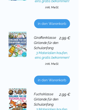
eins gratis bekommen!
inkl. MwSt.
in den Warenkorb
Preis
Giraffenklasse
2,99 €
Girlande für den
Schulanfang
3 Materialien kaufen,
eins gratis bekommen!
inkl. MwSt.
in den Warenkorb
Preis
Fuchsklasse
2,99 €
Girlande für den
Schulanfang
3 Materialien kaufen,