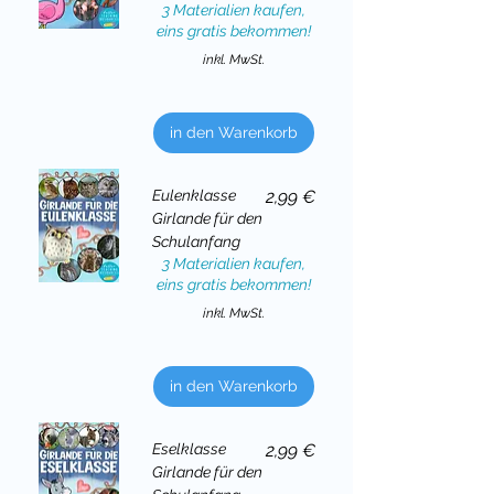
3 Materialien kaufen,
eins gratis bekommen!
inkl. MwSt.
in den Warenkorb
Preis
Eulenklasse
2,99 €
Girlande für den
Schulanfang
3 Materialien kaufen,
eins gratis bekommen!
inkl. MwSt.
in den Warenkorb
Preis
Eselklasse
2,99 €
Girlande für den