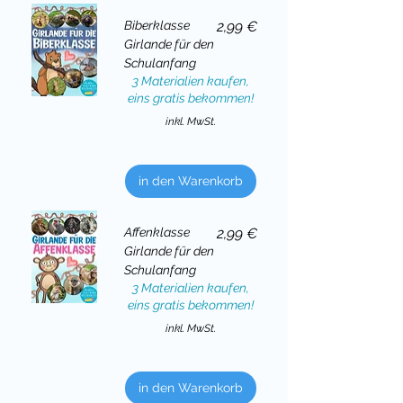
Preis
Biberklasse
2,99 €
Girlande für den
Schulanfang
3 Materialien kaufen,
eins gratis bekommen!
inkl. MwSt.
in den Warenkorb
Preis
Affenklasse
2,99 €
Girlande für den
Schulanfang
3 Materialien kaufen,
eins gratis bekommen!
inkl. MwSt.
in den Warenkorb