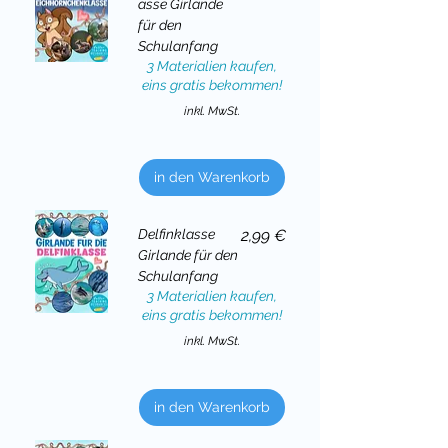
asse Girlande
für den
Schulanfang
3 Materialien kaufen,
eins gratis bekommen!
inkl. MwSt.
in den Warenkorb
Preis
Delfinklasse
2,99 €
Girlande für den
Schulanfang
3 Materialien kaufen,
eins gratis bekommen!
inkl. MwSt.
in den Warenkorb