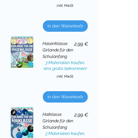
inkl. MwSt.
in den Warenkorb
Preis
Hasenklasse
2,99 €
Girlande für den
Schulanfang
3 Materialien kaufen,
eins gratis bekommen!
inkl. MwSt.
in den Warenkorb
Preis
Haiklasse
2,99 €
Girlande für den
Schulanfang
3 Materialien kaufen,