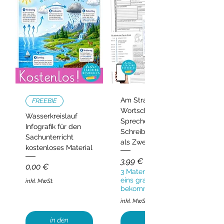
Am Strand –
FREEBIE
Wortschatz,
Wasserkreislauf
Sprechen und
Infografik für den
Schreiben | Deutsch
Sachunterricht
als Zweitsprache
kostenloses Material
Preis
3,99 €
Preis
0,00 €
3 Materialien kaufen,
eins gratis
inkl. MwSt.
bekommen!
inkl. MwSt.
in den
in den