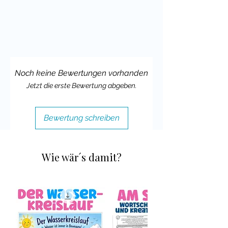
Materialien hinterlassen würdest.
Vielleicht magst Du ja auch meine
Unterrichtsideen für die
Giraffenklasse
im Einsatz bei
Instagram zeigen und mich verlinken.
Noch keine Bewertungen vorhanden
Viele liebe Grüße,
Jetzt die erste Bewertung abgeben.
Deine Cindy Seidler
Bewertung schreiben
Wie wär´s damit?