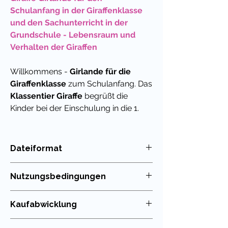
Schulanfang in der Giraffenklasse
und den Sachunterricht in der
Grundschule - Lebensraum und
Verhalten der Giraffen
Willkommens -
Girlande für die
Giraffenklasse
zum Schulanfang. Das
Klassentier Giraffe
begrüßt die
Kinder bei der Einschulung in die 1.
Klasse und ist auch im Jahresverlauf
eine hübsche Dekoration für das
Klassenzimmer.
Dateiformat
PDF
Auch im Sachunterricht sind
Nutzungsbedingungen
Girlanden und Wimpel mit Tieren
immer wieder beliebt. Denn
Die Nutzung meiner Unterrichtsmaterialien
Kaufabwicklung
ansprechende Bilder, die den
ist nur für die eigenen Klassen erlaubt. Die
Weitergabe im Kollegium oder in
Lebensraum und die besonderen
Du kannst die in meinem Shop erworbenen
Tauschbörsen ist untersagt!