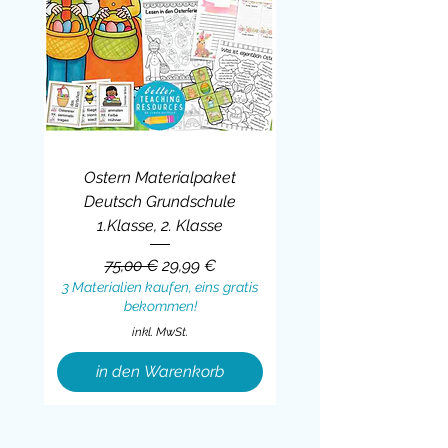
Ostern Materialpaket
Deutsch Grundschule
1.Klasse, 2. Klasse
Standardpreis
Sale-Preis
75,00 €
29,99 €
3 Materialien kaufen, eins gratis
bekommen!
inkl. MwSt.
in den Warenkorb
Sale
BUNDLE
BUNDLE
BUNDLE
BUNDLE
BUNDLE
BUNDLE
BUNDLE
BUNDLE
BUNDLE
BUNDLE
BUNDLE
BUNDLE
BUNDLE
BUNDLE
BUNDLE
BUNDLE
BUNDLE
Sale
BUNDLE
Sale
BUNDLE
BUNDLE