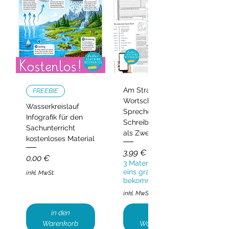
Am Strand –
FREEBIE
Wortschatz,
Wasserkreislauf
Sprechen und
Infografik für den
Schreiben | Deutsch
Sachunterricht
als Zweitsprache
kostenloses Material
Preis
3,99 €
Preis
0,00 €
3 Materialien kaufen,
eins gratis
inkl. MwSt.
bekommen!
inkl. MwSt.
in den
in den
Warenkorb
Warenkorb