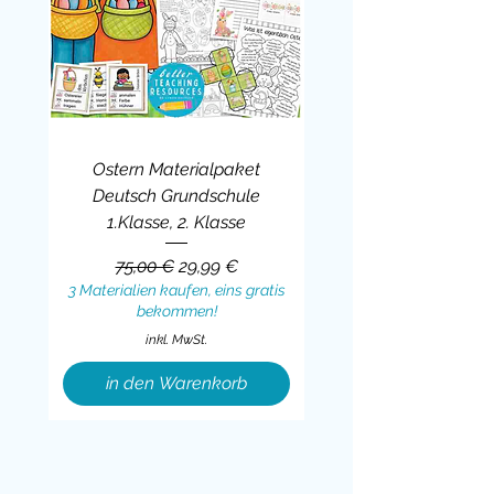
Ostern Materialpaket
Deutsch Grundschule
1.Klasse, 2. Klasse
Standardpreis
Sale-Preis
75,00 €
29,99 €
3 Materialien kaufen, eins gratis
bekommen!
inkl. MwSt.
in den Warenkorb
Sale
BUNDLE
BUNDLE
BUNDLE
BUNDLE
BUNDLE
BUNDLE
BUNDLE
BUNDLE
BUNDLE
BUNDLE
BUNDLE
BUNDLE
BUNDLE
BUNDLE
BUNDLE
BUNDLE
BUNDLE
Sale
BUNDLE
Sale
BUNDLE
BUNDLE