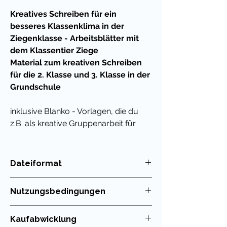
Kreatives Schreiben für ein
besseres Klassenklima in der
Ziegenklasse - Arbeitsblätter mit
dem Klassentier Ziege
Material zum kreativen Schreiben
für die 2. Klasse und 3. Klasse in der
Grundschule
inklusive Blanko - Vorlagen, die du
z.B. als kreative Gruppenarbeit für
zwischendurch geben kannst. Oder
auch als Hausaufgabe bis zum
Schulstart: die Schüler schreiben ihre
Dateiformat
Gedanken zur Klasse individuell
PDF
nieder und gestalten so anhand
Nutzungsbedingungen
dieses Arbeitsblattes beispielsweise
die Grundlage einer Klassenzeitung.
Die Nutzung meiner Unterrichtsmaterialien
Kaufabwicklung
ist nur für die eigenen Klassen erlaubt. Die