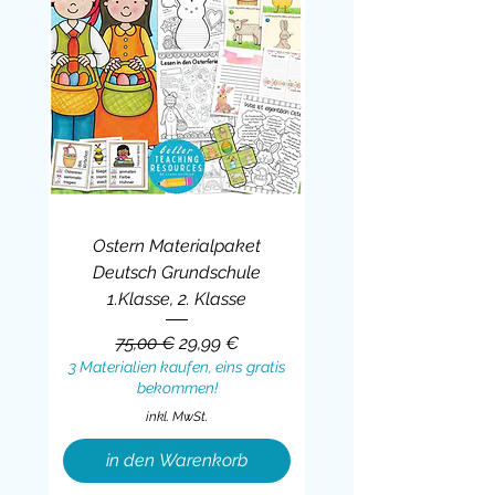
Ostern Materialpaket
Deutsch Grundschule
1.Klasse, 2. Klasse
Standardpreis
Sale-Preis
75,00 €
29,99 €
3 Materialien kaufen, eins gratis
bekommen!
inkl. MwSt.
in den Warenkorb