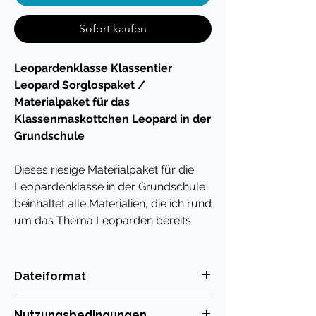
Sofort kaufen
Leopardenklasse Klassentier
Leopard Sorglospaket /
Materialpaket für das
Klassenmaskottchen Leopard in der
Grundschule
Dieses riesige Materialpaket für die
Leopardenklasse in der Grundschule
beinhaltet alle Materialien, die ich rund
um das Thema Leoparden bereits
erstellt habe.
Nicht nur für den Schulstart, sondern
Dateiformat
auch zu saisonalen Ereignissen
PDF
findest Du hier alles, was Du für dein
Nutzungsbedingungen