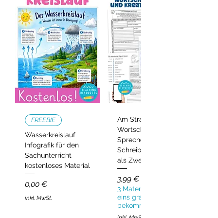
Am Strand –
FREEBIE
Wortschatz,
Wasserkreislauf
Sprechen und
Infografik für den
Schreiben | Deutsch
Sachunterricht
als Zweitsprache
kostenloses Material
Preis
3,99 €
Preis
0,00 €
3 Materialien kaufen,
eins gratis
inkl. MwSt.
bekommen!
inkl. MwSt.