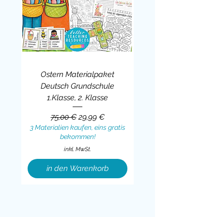
Ostern Materialpaket
Deutsch Grundschule
1.Klasse, 2. Klasse
Standardpreis
Sale-Preis
75,00 €
29,99 €
3 Materialien kaufen, eins gratis
bekommen!
inkl. MwSt.
in den Warenkorb
Sale
BUNDLE
BUNDLE
BUNDLE
BUNDLE
BUNDLE
BUNDLE
BUNDLE
BUNDLE
BUNDLE
BUNDLE
BUNDLE
BUNDLE
BUNDLE
BUNDLE
BUNDLE
BUNDLE
BUNDLE
Sale
BUNDLE
Sale
BUNDLE
BUNDLE