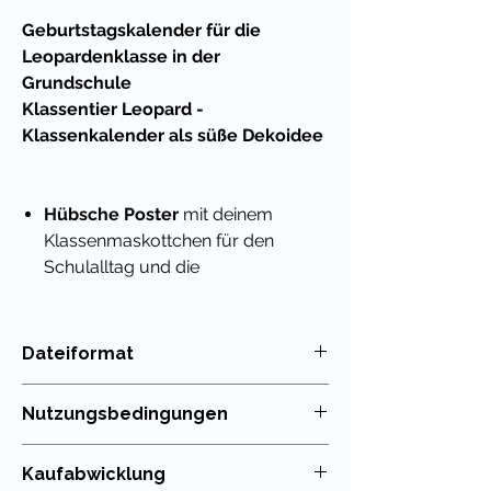
Geburtstagskalender für die
Leopardenklasse in der
Grundschule
Klassentier Leopard -
Klassenkalender als süße Dekoidee
Hübsche Poster
mit deinem
Klassenmaskottchen für den
Schulalltag und die
Geburtstagskinder in der
Leopardenklasse
Du kannst die Seiten ausdrucken
Dateiformat
und mit einem Bindegerät heften
PDF
und im Klassenzimmer anbringen
Nutzungsbedingungen
Als
nachhaltige Variante
kann
man die Seiten auch laminieren
Die Nutzung meiner Unterrichtsmaterialien
Kaufabwicklung
und Namenskärtchen der Schüler
ist nur für die eigenen Klassen erlaubt. Die