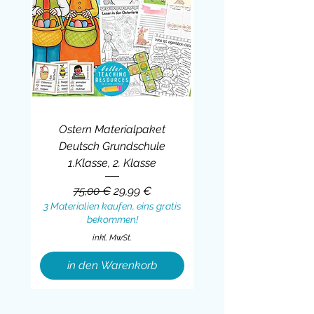
Ostern Materialpaket
Deutsch Grundschule
1.Klasse, 2. Klasse
Standardpreis
Sale-Preis
75,00 €
29,99 €
3 Materialien kaufen, eins gratis
bekommen!
inkl. MwSt.
in den Warenkorb
Sale
BUNDLE
BUNDLE
BUNDLE
BUNDLE
BUNDLE
BUNDLE
BUNDLE
BUNDLE
BUNDLE
BUNDLE
BUNDLE
BUNDLE
BUNDLE
BUNDLE
BUNDLE
BUNDLE
BUNDLE
Sale
BUNDLE
Sale
BUNDLE
BUNDLE