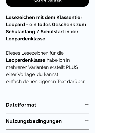
Sofort kaufen
Lesezeichen mit dem Klassentier
Leopard - ein tolles Geschenk zum
Schulanfang / Schulstart in der
Leopardenklasse
Dieses Lesezeichen für die
Leopardenklasse
habe ich in
mehreren Varianten erstellt PLUS
einer Vorlage: du kannst
einfach deinen eigenen Text darüber
legen und daraus einen
netten Feriengruß,
ein Abschiedsgeschenk oder eine
Dateiformat
kleine als Belohnung für
PDF
zwischendurch basteln.
Nutzungsbedingungen
Übrigens habe ich für viele
Die Nutzung meiner Unterrichtsmaterialien