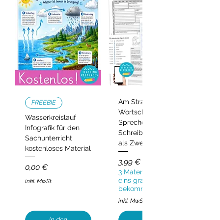
Am Strand –
FREEBIE
Wortschatz,
Wasserkreislauf
Sprechen und
Infografik für den
Schreiben | Deutsch
Sachunterricht
als Zweitsprache
kostenloses Material
Preis
3,99 €
Preis
0,00 €
3 Materialien kaufen,
eins gratis
inkl. MwSt.
bekommen!
inkl. MwSt.
in den
in den