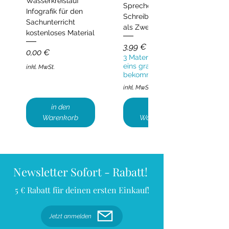
Wasserkreislauf
Sprechen und
Infografik für den
Schreiben | Deutsch
Sachunterricht
als Zweitsprache
kostenloses Material
Preis
3,99 €
Preis
0,00 €
3 Materialien kaufen,
eins gratis
inkl. MwSt.
bekommen!
inkl. MwSt.
in den
in den
Warenkorb
Warenkorb
Newsletter Sofort - Rabatt!
5 € Rabatt für deinen ersten Einkauf!
Jetzt anmelden