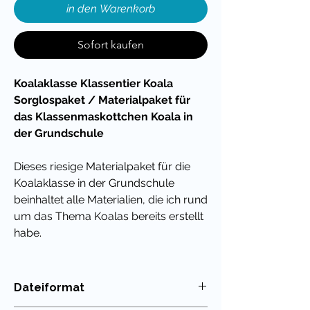
in den Warenkorb
Sofort kaufen
Koalaklasse Klassentier Koala
Sorglospaket / Materialpaket für
das Klassenmaskottchen Koala in
der Grundschule
Dieses riesige Materialpaket für die
Koalaklasse in der Grundschule
beinhaltet alle Materialien, die ich rund
um das Thema Koalas bereits erstellt
habe.
Nicht nur für den Schulstart, sondern
auch zu saisonalen Ereignissen
Dateiformat
findest Du hier alles, was Du für dein