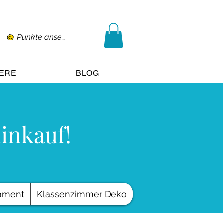
Punkte ansehen
IERE
BLOG
Einkauf!
ament
Klassenzimmer Deko