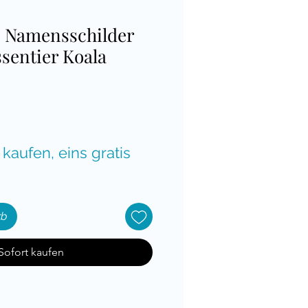
e Namensschilder
ssentier Koala
is
 kaufen, eins gratis
rb
Sofort kaufen