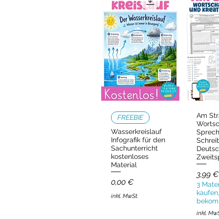
Am Str
Schnellansicht
Schn
FREEBIE
Wortsc
Wasserkreislauf
Sprec
Infografik für den
Schrei
Sachunterricht
Deutsc
kostenloses
Zweits
Material
Preis
3,99 €
Preis
0,00 €
3 Mater
kaufen,
inkl. MwSt.
bekom
inkl. Mw