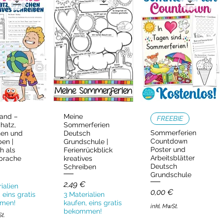
and –
Meine
ellansicht
Schnellansicht
Schnellansicht
FREEBIE
hatz,
Sommerferien
Sommerferien
hen und
Deutsch
Countdown
ben |
Grundschule |
Poster und
h als
Ferienrückblick
Arbeitsblätter
prache
kreatives
Deutsch
Schreiben
Grundschule
Preis
2,49 €
ialien
Preis
0,00 €
 eins gratis
3 Materialien
men!
kaufen, eins gratis
inkl. MwSt.
bekommen!
St.