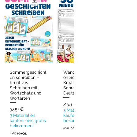
Sommergeschicht
Wandergeschicht
Schnellansicht
Schnellansicht
en schreiben –
en Sommer –
Kreatives
Kreatives
Schreiben mit
Schreiben
Wortschatz und
Deutsch & DaZ
Wortarten
Preis
3,99 €
Preis
3,99 €
3 Materialien
3 Materialien
kaufen, eins gratis
kaufen, eins gratis
bekommen!
bekommen!
inkl. MwSt.
inkl. MwSt.