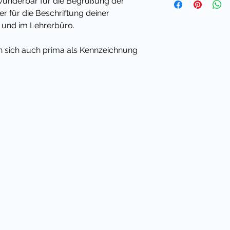
h wunderbar für die Begrüßung der
r für die Beschriftung deiner
 und im Lehrerbüro.
nen sich auch prima als Kennzeichnung
nmaskottchen zu tun hat: zum Beispiel
eitsstationen.
h auf Etikettenpapier ausdrucken,
ige Art und Weise in deinem
Klassenmaskottchen auch ein
it sparst du viel Geld im Vergleich
 Blog findest du viele
en für die Klassentiere.