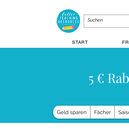
START
FR
5 € Rab
Geld sparen
Fächer
Sais