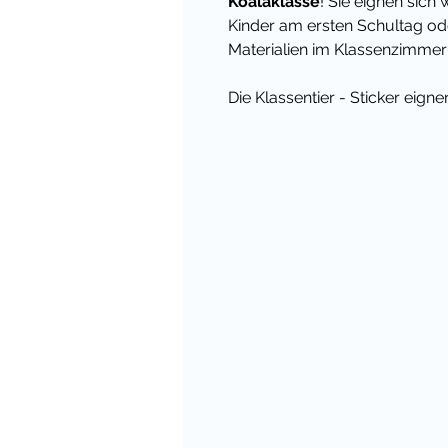
Koalaklasse
! Sie eignen sic
Kinder am ersten Schultag ode
Materialien im Klassenzimmer
Die Klassentier - Sticker eig
für alles, was mit den Klasse
Hefter, Materialkisten oder Arb
Du kannst die Vorlagen einfac
ausschneiden und auf vielfält
Unterricht nutzen.
Übrigens habe ich für viele 
passendes Materialpaket - dam
zum Einzelkauf! Und in meinem
Unterrichtsideen und Materiali
Viele liebe Grüße,