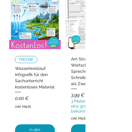
Am Strand –
FREEBIE
Wortschatz,
Wasserkreislauf
Sprechen und
Infografik für den
Schreiben | Deutsch
Sachunterricht
als Zweitsprache
kostenloses Material
Preis
3,99 €
Preis
0,00 €
3 Materialien kaufen,
eins gratis
inkl. MwSt.
bekommen!
inkl. MwSt.
in den
in den