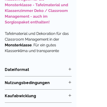
Monsterklasse - Tafelmaterial und
Klassenzimmer Deko / Classroom
Management - auch im
Sorglospaket enthalten!
Tafelmaterial und Dekoration für das
Classroom Management in der
Monsterklasse
. Für ein gutes
Klassenklima und transparente
Regeln.
Mit diesen praktischen
Dateiformat
Schildern kannst du die Klassenregeln
PDF
für deinen Unterricht und das
Nutzungsbedingungen
Verhalten in der Schule visualisieren.
Das
Klassenmaskottchen
Die Nutzung meiner Unterrichtsmaterialien
Kaufabwicklung
Monster
hilft dabei, die gemeinsamen
ist nur für die eigenen Klassen erlaubt. Die
Weitergabe im Kollegium oder in
Regeln klar darzustellen und
Du kannst die in meinem Shop erworbenen
Tauschbörsen ist untersagt!