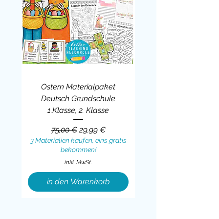
Ostern Materialpaket
Deutsch Grundschule
1.Klasse, 2. Klasse
Standardpreis
Sale-Preis
75,00 €
29,99 €
3 Materialien kaufen, eins gratis
bekommen!
inkl. MwSt.
in den Warenkorb
Sale
BUNDLE
BUNDLE
BUNDLE
BUNDLE
BUNDLE
BUNDLE
BUNDLE
BUNDLE
BUNDLE
BUNDLE
BUNDLE
BUNDLE
BUNDLE
BUNDLE
BUNDLE
BUNDLE
BUNDLE
Sale
BUNDLE
Sale
BUNDLE
BUNDLE