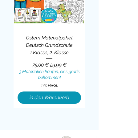
Ostern Materialpaket
Deutsch Grundschule
1.Klasse, 2. Klasse
Standardpreis
Sale-Preis
75,00 €
29,99 €
3 Materialien kaufen, eins gratis
bekommen!
inkl. MwSt.
in den Warenkorb
Sale
BUNDLE
BUNDLE
BUNDLE
BUNDLE
BUNDLE
BUNDLE
BUNDLE
BUNDLE
BUNDLE
BUNDLE
BUNDLE
BUNDLE
BUNDLE
BUNDLE
BUNDLE
BUNDLE
BUNDLE
Sale
BUNDLE
Sale
BUNDLE
BUNDLE