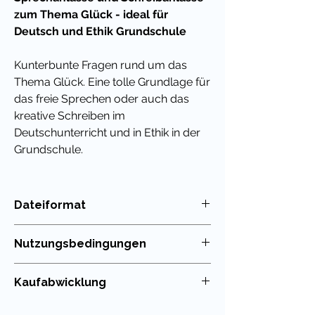
zum Thema Glück - ideal für
Deutsch und Ethik Grundschule
Kunterbunte Fragen rund um das
Thema Glück. Eine tolle Grundlage für
das freie Sprechen oder auch das
kreative Schreiben im
Deutschunterricht und in Ethik in der
Grundschule.
Diese Konversationskarten wurden in
einfacher Grundschrift verfasst und
Dateiformat
kommen ohne Dekoration oder
PDF
kindliche Cliparts aus. Sie sind
Nutzungsbedingungen
deshalb auch in höheren
Klassenstufen gut einsetzbar.
Die Nutzung meiner Unterrichtsmaterialien
Kaufabwicklung
ist nur für die eigenen Klassen erlaubt. Die
Weitergabe im Kollegium oder in
Die Karten passen perfekt in
Du kannst die in meinem Shop erworbenen
Tauschbörsen ist strengstens untersagt!