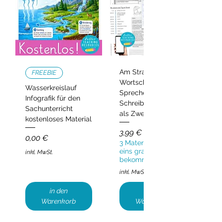
Am Strand –
FREEBIE
Wortschatz,
Wasserkreislauf
Sprechen und
Infografik für den
Schreiben | Deutsch
Sachunterricht
als Zweitsprache
kostenloses Material
Preis
3,99 €
Preis
0,00 €
3 Materialien kaufen,
eins gratis
inkl. MwSt.
bekommen!
inkl. MwSt.
in den
in den
Warenkorb
Warenkorb