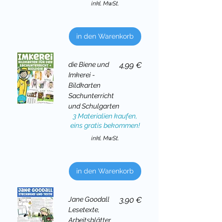
inkl. MwSt.
in den Warenkorb
Preis
die Biene und
4,99 €
Imkerei -
Bildkarten
Sachunterricht
und Schulgarten
3 Materialien kaufen,
eins gratis bekommen!
inkl. MwSt.
in den Warenkorb
Preis
Jane Goodall
3,90 €
Lesetexte,
Arbeitsblätter