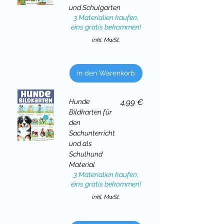
und Schulgarten
3 Materialien kaufen,
eins gratis bekommen!
inkl. MwSt.
in den Warenkorb
Preis
Hunde
4,99 €
Bildkarten für
den
Sachunterricht
und als
Schulhund
Material
3 Materialien kaufen,
eins gratis bekommen!
inkl. MwSt.