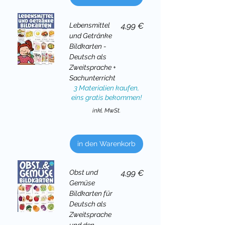
Preis
Lebensmittel
4,99 €
und Getränke
Bildkarten -
Deutsch als
Zweitsprache +
Sachunterricht
3 Materialien kaufen,
eins gratis bekommen!
inkl. MwSt.
in den Warenkorb
Preis
Obst und
4,99 €
Gemüse
Bildkarten für
Deutsch als
Zweitsprache
und den