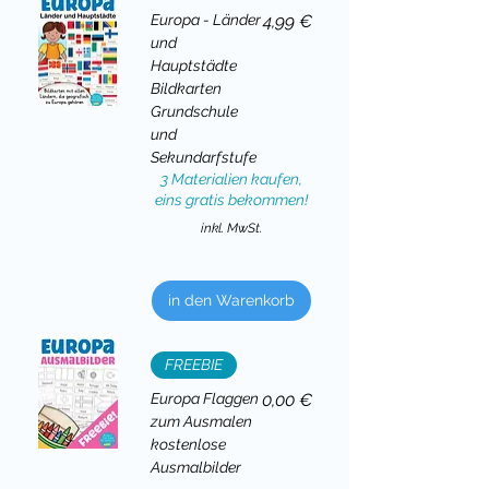
Preis
Europa - Länder
4,99 €
und
Hauptstädte
Bildkarten
Grundschule
und
Sekundarfstufe
3 Materialien kaufen,
eins gratis bekommen!
inkl. MwSt.
in den Warenkorb
FREEBIE
Preis
Europa Flaggen
0,00 €
zum Ausmalen
kostenlose
Ausmalbilder