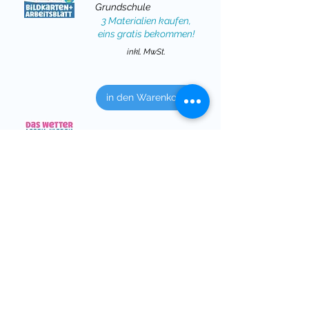
Grundschule
3 Materialien kaufen,
eins gratis bekommen!
inkl. MwSt.
in den Warenkorb
FREEBIE
Preis
das Wetter
0,00 €
Wortschatz
Lesen und
Kleben
kostenlos
inkl. MwSt.
in den Warenkorb