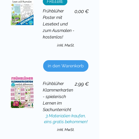
FREEBIE
Preis
Frühblüher
0,00 €
Poster mit
Lesetext und
zum Ausmalen -
kostenlos!
inkl. MwSt.
in den Warenkorb
Preis
Frühblüher
2,99 €
Klammerkarten
- spielerisch
Lernen im
Sachunterricht
3 Materialien kaufen,
eins gratis bekommen!
inkl. MwSt.