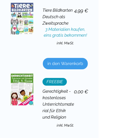
Preis
Tiere Bildkarten
4,99 €
Deutsch als
Zweitsprache
3 Materialien kaufen,
eins gratis bekommen!
inkl. MwSt.
in den Warenkorb
FREEBIE
Preis
Gerechtigkeit -
0,00 €
kostenloses
Unterrichtsmate
rial für Ethik
und Religion
inkl. MwSt.