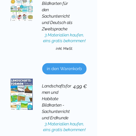
Bildkarten für
den
Sachunterricht
und Deutsch als
Zweitsprache
3 Materialien kaufen,
eins gratis bekommen!
inkl. MwSt.
in den Warenkorb
Preis
Landschaftsfor
4,99 €
men und
Habitate
Bildkarten -
Sachunterricht
und Erdkunde
3 Materialien kaufen,
eins gratis bekommen!