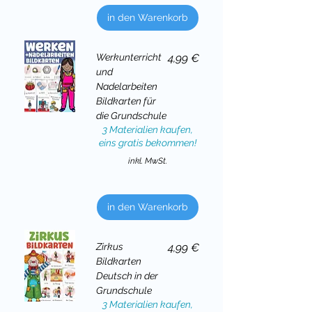
in den Warenkorb
Preis
Werkunterricht
4,99 €
und
Nadelarbeiten
Bildkarten für
die Grundschule
3 Materialien kaufen,
eins gratis bekommen!
inkl. MwSt.
in den Warenkorb
Preis
Zirkus
4,99 €
Bildkarten
Deutsch in der
Grundschule
3 Materialien kaufen,