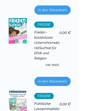
in den Warenkorb
FREEBIE
Preis
Frieden -
0,00 €
kostenloses
Unterrichtsmate
rialSuchsel für
Ethik und
Religion
inkl. MwSt.
in den Warenkorb
FREEBIE
Preis
Frühblüher
0,00 €
Lesewimmelbild