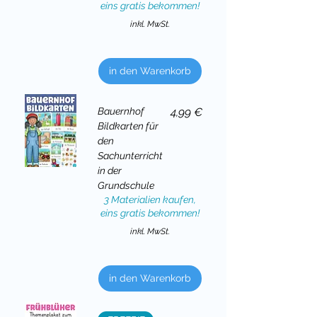
eins gratis bekommen!
inkl. MwSt.
in den Warenkorb
Preis
Bauernhof
4,99 €
Bildkarten für
den
Sachunterricht
in der
Grundschule
3 Materialien kaufen,
eins gratis bekommen!
inkl. MwSt.
in den Warenkorb