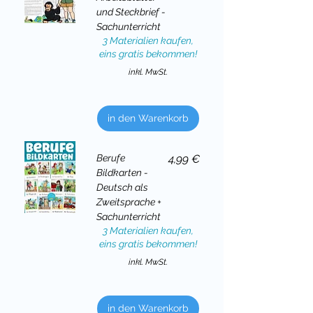
und Steckbrief -
Sachunterricht
3 Materialien kaufen,
eins gratis bekommen!
inkl. MwSt.
in den Warenkorb
Preis
Berufe
4,99 €
Bildkarten -
Deutsch als
Zweitsprache +
Sachunterricht
3 Materialien kaufen,
eins gratis bekommen!
inkl. MwSt.
in den Warenkorb