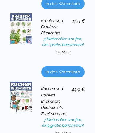
in den Warenkorb
Preis
Kräuter und
4,99 €
Gewürze
Bildkarten
3 Materialien kaufen,
eins gratis bekommen!
inkl. MwSt.
in den Warenkorb
Preis
Kochen und
4,99 €
Backen
Bildkarten
Deutsch als
Zweitsprache
3 Materialien kaufen,
eins gratis bekommen!
inkl. MwSt.