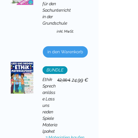
für den
Sachunterricht
in der
Grundschule
inkl. MwSt.
in den Warenkorb
BUNDLE
Standardpreis
Sale-Preis
Ethik
24,99 €
42,00 €
Sprech
anläss
e Lass
uns
reden
Spiele
Materia
lpaket
3 Materialien kaufen,