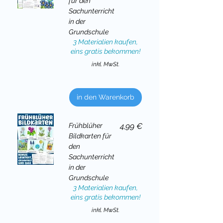
für den
Sachunterricht
in der
Grundschule
3 Materialien kaufen,
eins gratis bekommen!
inkl. MwSt.
in den Warenkorb
Preis
Frühblüher
4,99 €
Bildkarten für
den
Sachunterricht
in der
Grundschule
3 Materialien kaufen,
eins gratis bekommen!
inkl. MwSt.