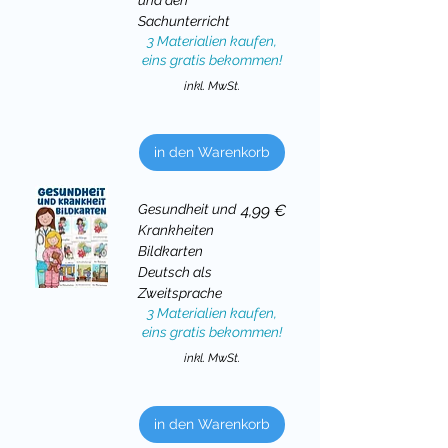
Sachunterricht
3 Materialien kaufen,
eins gratis bekommen!
inkl. MwSt.
in den Warenkorb
Preis
Gesundheit und
4,99 €
Krankheiten
Bildkarten
Deutsch als
Zweitsprache
3 Materialien kaufen,
eins gratis bekommen!
inkl. MwSt.
in den Warenkorb