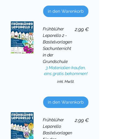
in den Warenkorb
Preis
Frühblüher
2,99 €
Leporello 2 -
Bastelvorlagen
Sachunterricht
in der
Grundschule
3 Materialien kaufen,
eins gratis bekommen!
inkl. MwSt.
in den Warenkorb
Preis
Frühblüher
2,99 €
Leporello
Bastelvorlagen