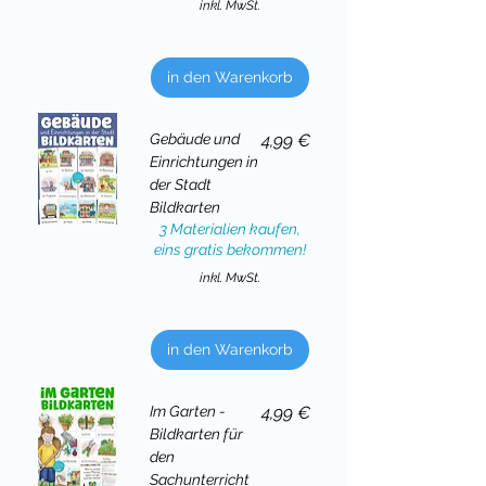
inkl. MwSt.
in den Warenkorb
Preis
Gebäude und
4,99 €
Einrichtungen in
der Stadt
Bildkarten
3 Materialien kaufen,
eins gratis bekommen!
inkl. MwSt.
in den Warenkorb
Preis
Im Garten -
4,99 €
Bildkarten für
den
Sachunterricht