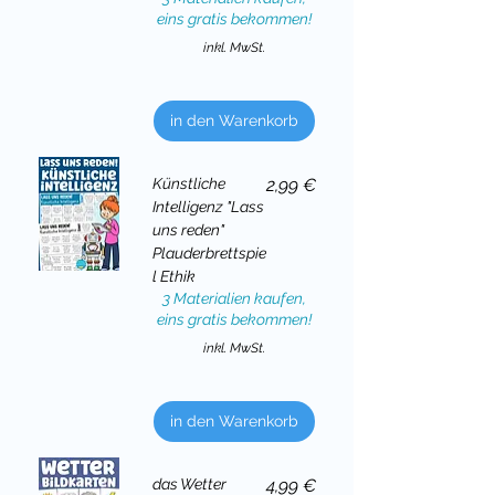
eins gratis bekommen!
inkl. MwSt.
in den Warenkorb
Preis
Künstliche
2,99 €
Intelligenz "Lass
uns reden"
Plauderbrettspie
l Ethik
3 Materialien kaufen,
eins gratis bekommen!
inkl. MwSt.
in den Warenkorb
Preis
das Wetter
4,99 €