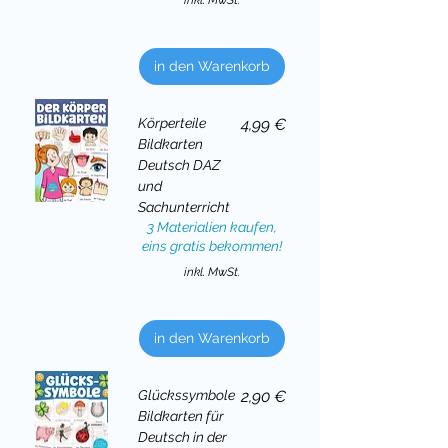
in den Warenkorb
Preis
Körperteile
4,99 €
Bildkarten
Deutsch DAZ
und
Sachunterricht
3 Materialien kaufen,
eins gratis bekommen!
inkl. MwSt.
in den Warenkorb
Preis
Glückssymbole
2,90 €
Bildkarten für
Deutsch in der